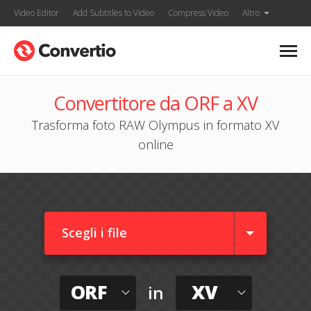
Video Editor
Add Subtitles to Video
Compress Video
Altro
Convertitore da ORF a XV
Trasforma foto RAW Olympus in formato XV
online
Scegli i file
ORF
XV
in