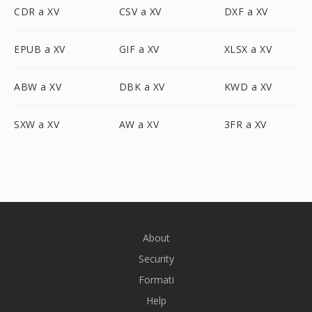
CDR a XV
CSV a XV
DXF a XV
EPUB a XV
GIF a XV
XLSX a XV
ABW a XV
DBK a XV
KWD a XV
SXW a XV
AW a XV
3FR a XV
About
Security
Formati
Help