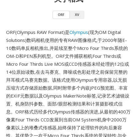
ORF
XV
ORF(Olympus RAW Format)是
Olympus
(现为OM Digital
Solutions)数码相机使用的专有RAW图像格式,于2000年随E-
10数码单反相机推出,并延续至整个Micro Four Thirds系统的
OM-D和PEN系列机型。ORF文件捕获相机Four Thirds或
Micro Four Thirds Live MOS或CCD传感器未经处理的12位或
14位原始读数,在去马赛克、降噪或色彩处理之前保留完整的
拜耳模式马赛克数据。该格式使用Olympus专用容器,以无损
压缩方式存储原始数据,同时附带多个内嵌JPEG预览图、丰富
的EXIF元数据以及Olympus MakerNote标签,记录艺术滤镜设
置、机身防抖参数、面部/眼部检测结果和计算摄影模式信
息。ORF格式历经多代Olympus传感器的演进,从最初的400万
像素Four Thirds CCD发展到当前OM System机身中2000万
像素以上的堆叠式传感器,始终保持了处理软件的向后兼容
性。其优势之一在于Micro Four Thirds系统的景深特性:与全