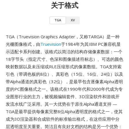
关于格式
TGA
XV
TGA（Truevision Graphics Adapter，又称TARGA）是一种
光栅图像格式，由
Truevision
于1984年为其IBM PC兼容机显
示适配卡系列创建。该格式以简洁的结构存储像素数据：一个
18字节头（指定尺寸、色深和图像描述符标志）、可选的颜色
映射数据以及未压缩或RLE压缩形式的像素数组。TGA支持索
引色（带调色板的8位）、真彩色（15位、16位、24位）以及
带Alpha通道的真彩色（32位），是最早包含逐像素Alpha透明
度的PC图像格式之一。该格式在1990年代和2000年代成为专
业图形行业的主力，被视频编辑套件、3D渲染软件和游戏开
发流水线广泛采用。其一大优势在于原生Alpha通道支持 —
TGA是最早提供每像素完整8位Alpha透明度的格式之一，使其
成为3D渲染器和合成软件的标准输出格式，在这些应用中分
层透明度至关重要。简洁且有良好文档的结构是另一个优势：