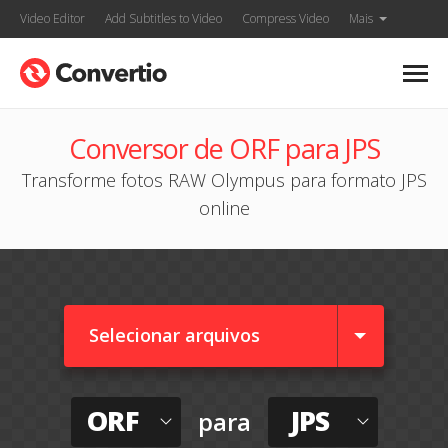
Video Editor
Add Subtitles to Video
Compress Video
Mais
Conversor de ORF para JPS
Transforme fotos RAW Olympus para formato JPS
online
Selecionar arquivos
ORF
JPS
para