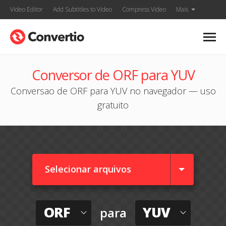
Video Editor
Add Subtitles to Video
Compress Video
Mais
Conversor de ORF para YUV
Conversao de ORF para YUV no navegador — uso
gratuito
Selecionar arquivos
ORF
YUV
para