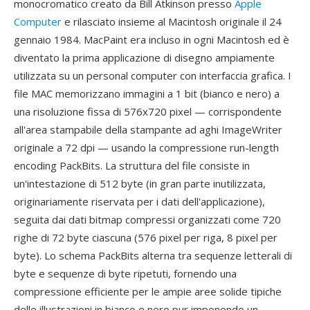
monocromatico creato da Bill Atkinson presso
Apple
Computer
e rilasciato insieme al Macintosh originale il 24
gennaio 1984. MacPaint era incluso in ogni Macintosh ed è
diventato la prima applicazione di disegno ampiamente
utilizzata su un personal computer con interfaccia grafica. I
file MAC memorizzano immagini a 1 bit (bianco e nero) a
una risoluzione fissa di 576x720 pixel — corrispondente
all'area stampabile della stampante ad aghi ImageWriter
originale a 72 dpi — usando la compressione run-length
encoding PackBits. La struttura del file consiste in
un'intestazione di 512 byte (in gran parte inutilizzata,
originariamente riservata per i dati dell'applicazione),
seguita dai dati bitmap compressi organizzati come 720
righe di 72 byte ciascuna (576 pixel per riga, 8 pixel per
byte). Lo schema PackBits alterna tra sequenze letterali di
byte e sequenze di byte ripetuti, fornendo una
compressione efficiente per le ampie aree solide tipiche
delle illustrazioni in bianco e nero pur imponendo un