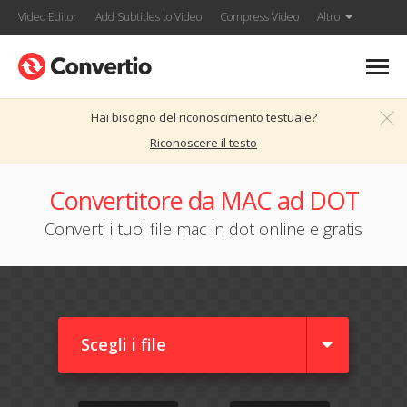
Video Editor
Add Subtitles to Video
Compress Video
Altro
Hai bisogno del riconoscimento testuale?
Riconoscere il testo
Convertitore da MAC ad DOT
Converti i tuoi file mac in dot online e gratis
Scegli i file