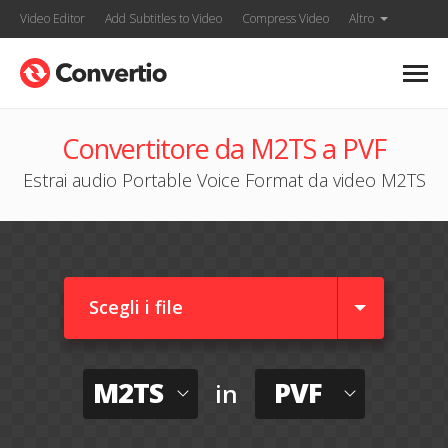
Video Editor
Add Subtitles to Video
Compress Video
Altro
Convertitore da M2TS a PVF
Estrai audio Portable Voice Format da video M2TS
Scegli i file
M2TS
PVF
in