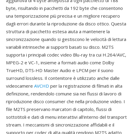
aggiuntiva di 4 byte anteposta a ogni pacchetto di 188
byte, risultando in pacchetti da 192 byte che consentono
una temporizzazione più precisa e un migliore recupero
dagli errori durante la riproduzione da disco ottico. Questa
struttura di pacchetto estesa aiuta a mantenere la
sincronizzazione quando si gestiscono le velocità di lettura
variabili intrinseche ai supporti basati su disco. M2TS
supporta i principali codec video Blu-ray tra cui H.264/AVC,
MPEG-2 e VC-1, insieme a formati audio come Dolby
TrueHD, DTS-HD Master Audio e LPCM per il suono
surround lossless. Il contenitore è utilizzato anche dalle
videocamere
AVCHD
per la registrazione di filmati in alta
definizione, rendendolo comune sia nei flussi di lavoro di
riproduzione disco consumer che nella produzione video. I
file M2TS preservano marcatori di capitolo, flussi di
sottotitoli e dati di menu interattivi all'interno del transport
stream. I meccanismi di sincronizzazione affidabili e il
supporto per codec di alta qualità rendono M2TS adatto