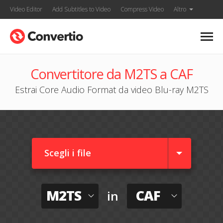
Video Editor
Add Subtitles to Video
Compress Video
Altro
Convertitore da M2TS a CAF
Estrai Core Audio Format da video Blu-ray M2TS
Scegli i file
M2TS
CAF
in