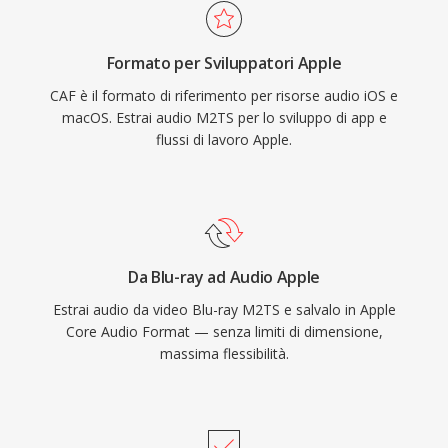
macOS e iOS, garantendo riproduzione a bassa
essenziale.
latenza in applicazioni professionali come Logic
Formato per Sviluppatori Apple
Pro e Final Cut Pro. Per i flussi di lavoro
CAF è il formato di riferimento per risorse audio iOS e
nell&#039;ecosistema Apple che richiedono
macOS. Estrai audio M2TS per lo sviluppo di app e
versatilità e scalabilità, CAF rappresenta una
flussi di lavoro Apple.
scelta eccezionalmente capace.
Da Blu-ray ad Audio Apple
Estrai audio da video Blu-ray M2TS e salvalo in Apple
Core Audio Format — senza limiti di dimensione,
massima flessibilità.