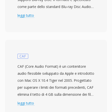
come parte dello standard Blu-ray Disc Audio-
Video (BDAV) sviluppato dalla Blu-ray Disc
leggi tutto
Association, con i prodotti Blu-ray commerciali
lanciati nel 2006. I file M2TS avvolgono il
contenuto in pacchetti transport stream MPEG-
2 con un&#039;intestazione timestamp
aggiuntiva di 4 byte anteposta a ogni pacchetto
di 188 byte, risultando in pacchetti da 192 byte
CAF
che consentono una temporizzazione più
CAF (Core Audio Format) è un contenitore
precisa e un migliore recupero dagli errori
audio flessibile sviluppato da Apple e introdotto
durante la riproduzione da disco ottico. Questa
con Mac OS X 10.4 Tiger nel 2005. Progettato
struttura di pacchetto estesa aiuta a
per superare i limiti dei formati precedenti, CAF
mantenere la sincronizzazione quando si
elimina il tetto di 4 GB sulla dimensione dei file
gestiscono le velocità di lettura variabili
che vincola WAV e AIFF, supportando
leggi tutto
intrinseche ai supporti basati su disco. M2TS
teoricamente una durata illimitata. Il
supporta i principali codec video Blu-ray tra cui