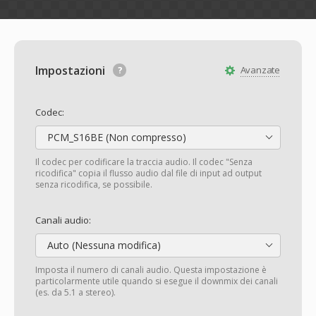
Impostazioni
Avanzate
Codec:
PCM_S16BE (Non compresso)
Il codec per codificare la traccia audio. Il codec "Senza
ricodifica" copia il flusso audio dal file di input ad output
senza ricodifica, se possibile.
Canali audio:
Auto (Nessuna modifica)
Imposta il numero di canali audio. Questa impostazione è
particolarmente utile quando si esegue il downmix dei canali
(es. da 5.1 a stereo).