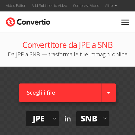
Video Editor
Add Subtitles to Video
Compress Video
Altro
Convertitore da JPE a SNB
Da JPE a SNB — trasforma le tue immagini online
Scegli i file
JPE
SNB
in