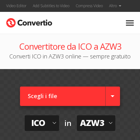
Video Editor
Add Subtitles to Video
Compress Video
Altro
Convertitore da ICO a AZW3
Converti ICO in AZW3 online — sempre gratuito
Scegli i file
ICO
AZW3
in