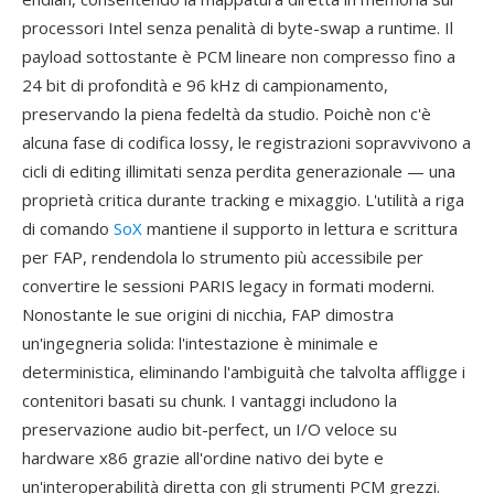
processori Intel senza penalità di byte-swap a runtime. Il
payload sottostante è PCM lineare non compresso fino a
24 bit di profondità e 96 kHz di campionamento,
preservando la piena fedeltà da studio. Poichè non c'è
alcuna fase di codifica lossy, le registrazioni sopravvivono a
cicli di editing illimitati senza perdita generazionale — una
proprietà critica durante tracking e mixaggio. L'utilità a riga
di comando
SoX
mantiene il supporto in lettura e scrittura
per FAP, rendendola lo strumento più accessibile per
convertire le sessioni PARIS legacy in formati moderni.
Nonostante le sue origini di nicchia, FAP dimostra
un'ingegneria solida: l'intestazione è minimale e
deterministica, eliminando l'ambiguità che talvolta affligge i
contenitori basati su chunk. I vantaggi includono la
preservazione audio bit-perfect, un I/O veloce su
hardware x86 grazie all'ordine nativo dei byte e
un'interoperabilità diretta con gli strumenti PCM grezzi.