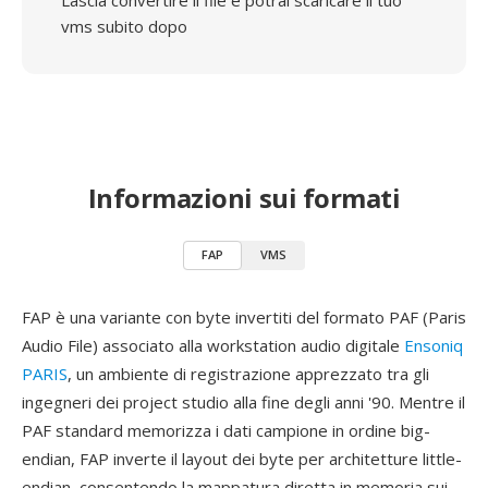
Lascia convertire il file e potrai scaricare il tuo
vms subito dopo
Informazioni sui formati
FAP
VMS
FAP è una variante con byte invertiti del formato PAF (Paris
Audio File) associato alla workstation audio digitale
Ensoniq
PARIS
, un ambiente di registrazione apprezzato tra gli
ingegneri dei project studio alla fine degli anni '90. Mentre il
PAF standard memorizza i dati campione in ordine big-
endian, FAP inverte il layout dei byte per architetture little-
endian, consentendo la mappatura diretta in memoria sui