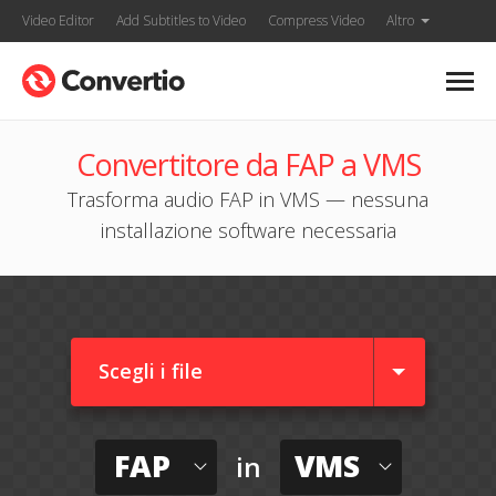
Video Editor
Add Subtitles to Video
Compress Video
Altro
Convertitore da FAP a VMS
Trasforma audio FAP in VMS — nessuna
installazione software necessaria
Scegli i file
FAP
VMS
in