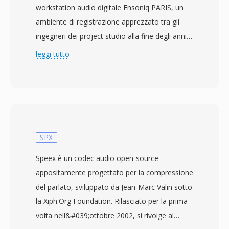
workstation audio digitale Ensoniq PARIS, un
ambiente di registrazione apprezzato tra gli
ingegneri dei project studio alla fine degli anni
&#039;90. Mentre il PAF standard memorizza i
leggi tutto
dati campione in ordine big-endian, FAP inverte
il layout dei byte per architetture little-endian,
consentendo la mappatura diretta in memoria
sui processori Intel senza penalità di byte-swap
a runtime. Il payload sottostante è PCM lineare
non compresso fino a 24 bit di profondità e 96
SPX
kHz di campionamento, preservando la piena
Speex è un codec audio open-source
fedeltà da studio. Poichè non c&#039;è alcuna
appositamente progettato per la compressione
fase di codifica lossy, le registrazioni
del parlato, sviluppato da Jean-Marc Valin sotto
sopravvivono a cicli di editing illimitati senza
la Xiph.Org Foundation. Rilasciato per la prima
perdita generazionale — una proprietà critica
volta nell&#039;ottobre 2002, si rivolge al
durante tracking e mixaggio. L&#039;utilità a