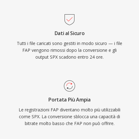
Speex integra inoltre cancellazione
dell&#039;eco acustico, soppressione del
rumore e controllo automatico del guadagno,
funzionalità che i codec concorrenti delegano
Dati al Sicuro
tipicamente a librerie esterne. Sebbene i suoi
Tutti i file caricati sono gestiti in modo sicuro — i file
creatori raccomandino ufficialmente Opus
FAP vengono rimossi dopo la conversione e gli
come successore dal 2012, Speex resta
output SPX scadono entro 24 ore.
implementato nei sistemi VoIP legacy, nelle
registrazioni archiviate e nei dispositivi
embedded dove l&#039;impronta leggera del
suo decodificatore è ancora apprezzata.
Portata Più Ampia
Le registrazioni FAP diventano molto più utilizzabili
come SPX. La conversione sblocca una capacità di
bitrate molto basso che FAP non può offrire.