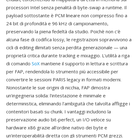
processori Intel senza penalità di byte-swap a runtime. Il
payload sottostante è PCM lineare non compresso fino a
24 bit di profondità e 96 kHz di campionamento,
preservando la piena fedeltà da studio. Poichè non c'è
alcuna fase di codifica lossy, le registrazioni sopravvivono a
cicli di editing illimitati senza perdita generazionale — una
proprietà critica durante tracking e mixaggio. L'utilità a riga
di comando
SoX
mantiene il supporto in lettura e scrittura
per FAP, rendendola lo strumento più accessibile per
convertire le sessioni PARIS legacy in formati moderni.
Nonostante le sue origini di nicchia, FAP dimostra
un'ingegneria solida: l'intestazione è minimale e
deterministica, eliminando l'ambiguità che talvolta affligge i
contenitori basati su chunk. I vantaggi includono la
preservazione audio bit-perfect, un I/O veloce su
hardware x86 grazie all'ordine nativo dei byte e
un'interoperabilità diretta con gli strumenti PCM grezzi.