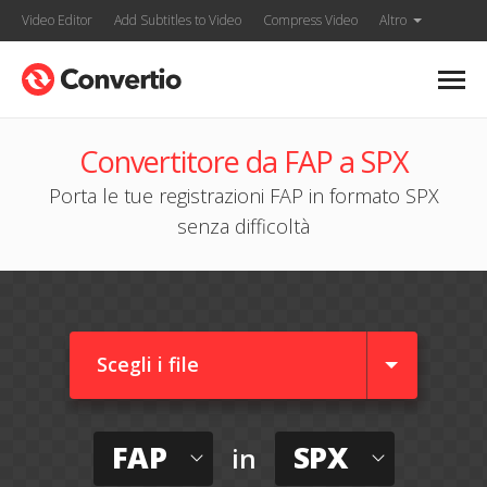
Video Editor
Add Subtitles to Video
Compress Video
Altro
Convertitore da FAP a SPX
Porta le tue registrazioni FAP in formato SPX
senza difficoltà
Scegli i file
FAP
SPX
in