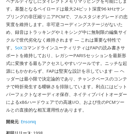
ペナルティなしにダイレクトメモリマッピングを可能にしま
す。基盤となるペイロードは最大24ビット深度96 kHzサン
プリングの非圧縮リニアPCMで、フルスタジオグレードの忠
実度を維持します。非可逆コーディングステージがないた
め、録音はトラッキングやミキシング中に無制限の編集サイ
クルで世代劣化なく維持されます — これは重要な特性で
す。
SoX
コマンドラインユーティリティはFAPの読み書きサ
ポートを維持しており、レガシーPARISセッションを最新形
式に変換する最もアクセスしやすいツールです。ニッチな起
源にもかかわらず、FAPは堅実な設計を示しています — ヘ
ッダーは最小限で決定論的であり、チャンクベースのコンテ
ナで時折発生する曖昧さを排除しています。利点にはビット
パーフェクトなオーディオ保存、ネイティブバイトオーダー
によるx86ハードウェアでの高速I/O、および生のPCMツー
ルとの直接的な相互運用性があります。
開発元
:
Ensoniq
初回リリース
: 1998