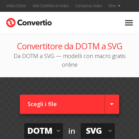
Video Editor
Add Subtitles to Video
Compress Video
Altro
Convertitore da DOTM a SVG
Da DOTM a SVG — modelli con macro gratis
online
Scegli i file
DOTM
SVG
in