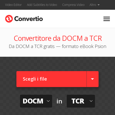
Video Editor
Add Subtitles to Video
Compress Video
Altro
Convertitore da DOCM a TCR
Da DOCM a TCR gratis — formato eBook Psion
Scegli i file
DOCM
TCR
in