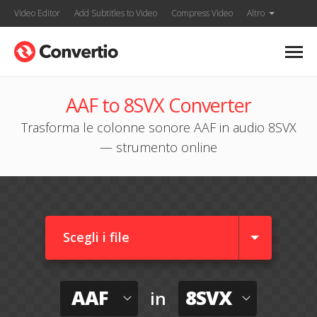
Video Editor
Add Subtitles to Video
Compress Video
Altro
AAF to 8SVX Converter
Trasforma le colonne sonore AAF in audio 8SVX
— strumento online
Scegli i file
AAF
8SVX
in