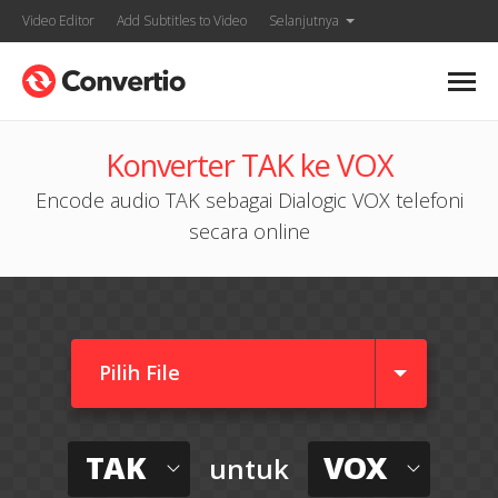
Video Editor
Add Subtitles to Video
Selanjutnya
Konverter TAK ke VOX
Encode audio TAK sebagai Dialogic VOX telefoni
secara online
Pilih File
TAK
VOX
untuk