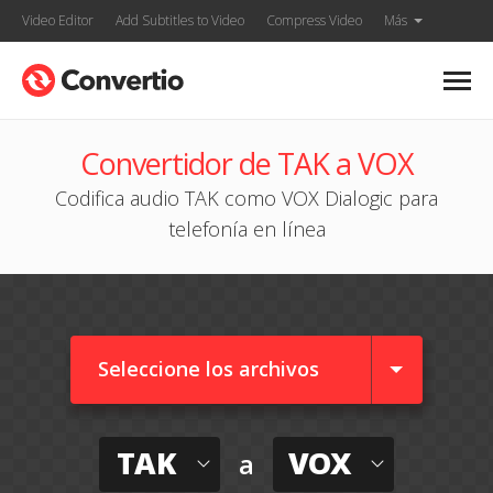
Video Editor
Add Subtitles to Video
Compress Video
Más
Convertidor de TAK a VOX
Codifica audio TAK como VOX Dialogic para
telefonía en línea
Seleccione los archivos
TAK
VOX
a