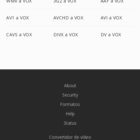
WMV a VOX
3G2 a VOX
AAF a VOX
AV1 a VOX
AVCHD a VOX
AVI a VOX
CAVS a VOX
DIVX a VOX
DV a VOX
About
Security
Formatos
Help
Status
Convertidor de vídeo