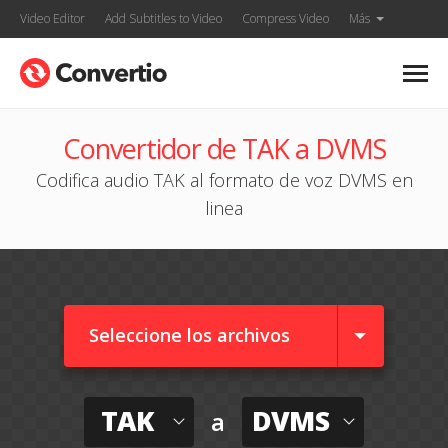
Video Editor
Add Subtitles to Video
Compress Video
Más
Convertidor de TAK a DVMS
Codifica audio TAK al formato de voz DVMS en
linea
Seleccione los archivos
TAK
DVMS
a