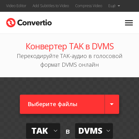
Video Editor
Add Subtitles to Video
Compress Video
Ещё
Конвертер TAK в DVMS
Перекодируйте TAK-аудио в голосовой
формат DVMS онлайн
Выберите файлы
TAK
DVMS
в