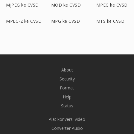
MJPEG ke CVSD
MOD ke CVSD
MPEG ke CVSD
MPEG-2 ke CVSD
MPG ke CVSD
MTS ke CVSD
About
Security
Format
Help
Status
Alat konversi video
Converter Audio