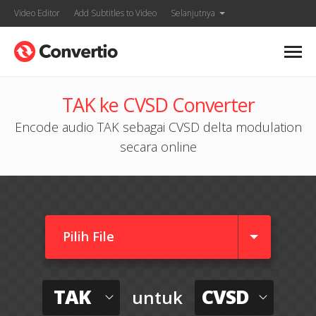
Video Editor
Add Subtitles to Video
Selanjutnya
TAK ke CVSD Converter
Encode audio TAK sebagai CVSD delta modulation
secara online
Pilih File
TAK
CVSD
untuk