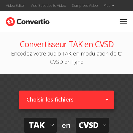
Video Editor
Add Subtitles to Video
Compress Video
Plus
Convertisseur TAK en CVSD
Encodez votre audio TAK en modulation delta
CVSD en ligne
Choisir les fichiers
TAK
CVSD
en