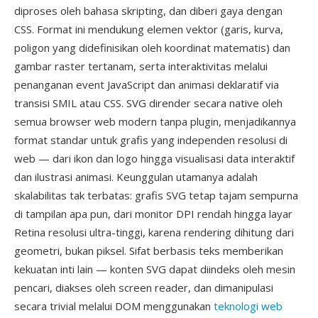
diproses oleh bahasa skripting, dan diberi gaya dengan
CSS. Format ini mendukung elemen vektor (garis, kurva,
poligon yang didefinisikan oleh koordinat matematis) dan
gambar raster tertanam, serta interaktivitas melalui
penanganan event JavaScript dan animasi deklaratif via
transisi SMIL atau CSS. SVG dirender secara native oleh
semua browser web modern tanpa plugin, menjadikannya
format standar untuk grafis yang independen resolusi di
web — dari ikon dan logo hingga visualisasi data interaktif
dan ilustrasi animasi. Keunggulan utamanya adalah
skalabilitas tak terbatas: grafis SVG tetap tajam sempurna
di tampilan apa pun, dari monitor DPI rendah hingga layar
Retina resolusi ultra-tinggi, karena rendering dihitung dari
geometri, bukan piksel. Sifat berbasis teks memberikan
kekuatan inti lain — konten SVG dapat diindeks oleh mesin
pencari, diakses oleh screen reader, dan dimanipulasi
secara trivial melalui DOM menggunakan
teknologi web