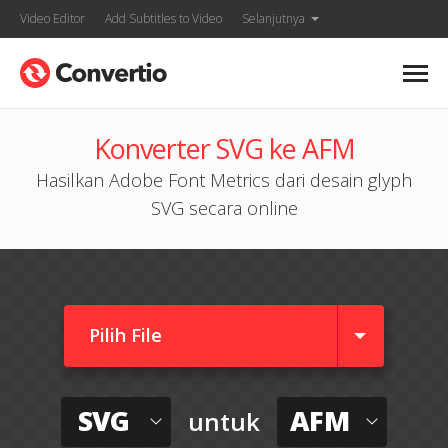
Video Editor
Add Subtitles to Video
Selanjutnya
Konverter SVG ke AFM
Hasilkan Adobe Font Metrics dari desain glyph
SVG secara online
Pilih File
SVG
AFM
untuk