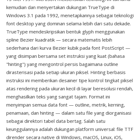
kemudian dan menyertakan dukungan TrueType di
Windows 3.1 pada 1992, menetapkannya sebagai teknologi
font desktop yang dominan selama lebih dari satu dekade.
TrueType mendeskripsikan bentuk glyph menggunakan
spline Bezier kuadratik — secara matematis lebih
sederhana dari kurva Bezier kubik pada font PostScript —
yang disimpan bersama set instruksi yang kuat (bahasa
"hinting") yang mengontrol persis bagaimana outline
dirasterisasi pada setiap ukuran piksel. Hinting berbasis
instruksi ini memberikan desainer tipe kontrol tingkat piksel
atas rendering pada ukuran kecil di layar beresolusi rendah,
menghasilkan teks yang sangat tajam. Format ini
menyimpan semua data font — outline, metrik, kerning,
penamaan, dan hinting — dalam satu file yang diorganisasi
sebagai direktori tabel data bertag. Salah satu
keunggulannya adalah dukungan platform universal: file TTF
dirender secara native di Windows, macOS, Linux, iOS,