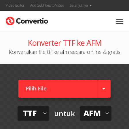
Video Editor
Add Subtitles to Video
Selanjutnya
Konverter TTF ke AFM
Konversikan file ttf ke afm secara online & gratis
Pilih File
TTF
AFM
untuk