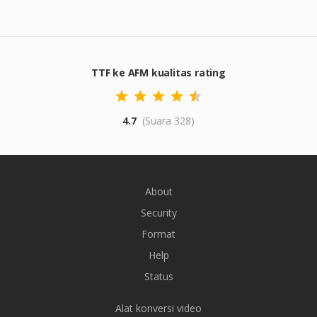
TTF ke AFM kualitas rating
4.7
(Suara 328)
About
Security
Format
Help
Status
Alat konversi video