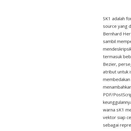
SK1 adalah for
source yang d
Bernhard Her
sambil memper
mendeskripsi
termasuk bebe
Bezier, perse
atribut untuk 
membedakan di
menambahkan 
PDF/PostScrip
keunggulanny
warna sK1 men
vektor siap c
sebagai repre