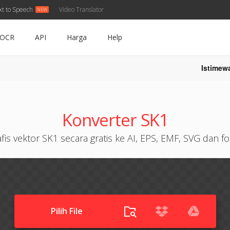
xt to Speech
Video Translator
OCR
API
Harga
Help
Istimew
Konverter SK1
fis vektor SK1 secara gratis ke AI, EPS, EMF, SVG dan f
Pilih File