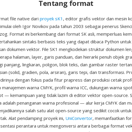
Tentang format
mat file native dari
proyek sK1
, editor grafis vektor dan mesin 
imulai oleh Igor Novikov pada tahun 2003 sebagai penerus Skenci
zog. Format ini berkembang dari format SK asli, memperluas k
tahankan sintaks berbasis teks yang dapat dibaca Python untuk
kan dokumen vektor. File SK1 mengkodekan struktur dokumen le
rapa halaman, layer, garis panduan, dan hierarki penuh objek gr
gi panjang, lingkaran, poligon, blok teks, dan gambar raster ter
isian (solid, gradien, pola, arsiran), garis tepi, dan transformasi. 
rinya dengan fokus pada fitur prapress dan produksi cetak profe
manajemen warna CMYK, profil warna ICC, dukungan warna spot,
t — kemampuan yang tidak lazim di editor vektor open-source. S
a adalah penanganan warna profesional — alur kerja CMYK dan 
jadikannya salah satu alat open-source yang sedikit cocok untuk
etak. Alat pendamping proyek ini,
UniConvertor
, memanfaatkan fo
sentasi perantara untuk mengonversi antara berbagai format ve