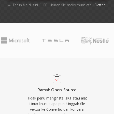
Taruh file di sini. 1 GB Ukuran file maksimum atau
Daftar
Ramah Open-Source
Tidak perlu menginstal sK1 atau alat
Linux khusus apa pun. Unggah file
vektor ke Convertio dan konversi