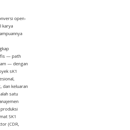
konversi open-
l karya
emampuannya
ngkap
afis — path
tanam — dengan
Proyek sK1
sional,
 dan keluaran
alah satu
manajemen
 produksi
rmat SK1
ktor (CDR,