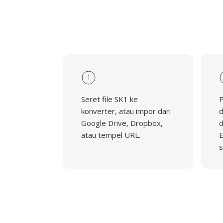
1
Seret file SK1 ke
P
konverter, atau impor dari
d
Google Drive, Dropbox,
d
atau tempel URL.
E
s