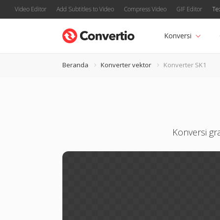
Video Editor
Add Subtitles to Video
Compress Video
GIF Editor
Te
Konversi
Beranda
Konverter vektor
Konverter SK1
Konversi gra