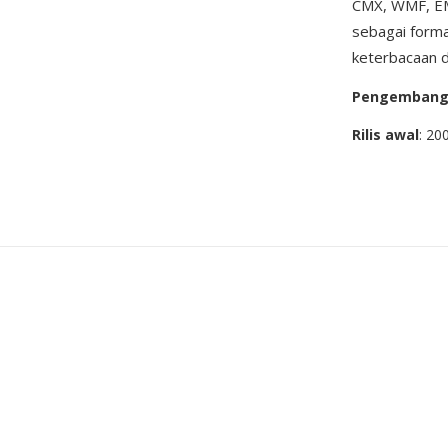
CMX, WMF, EMF,
sebagai forma
keterbacaan d
Pengemban
Rilis awal
: 20