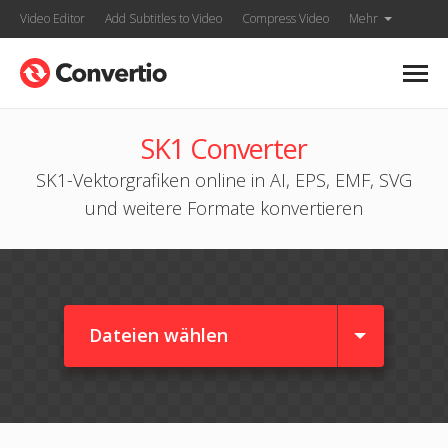
Video Editor
Add Subtitles to Video
Compress Video
Mehr
SK1 Converter
SK1-Vektorgrafiken online in AI, EPS, EMF, SVG
und weitere Formate konvertieren
Dateien wählen