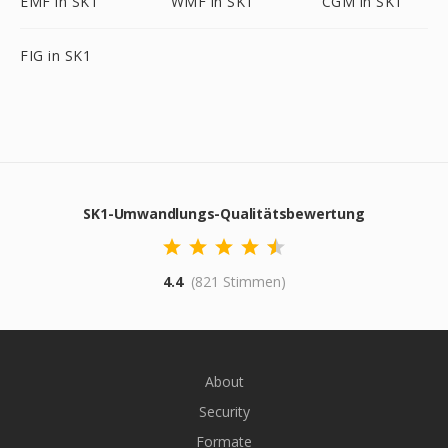
EMF in SK1
WMF in SK1
CGM in SK1
FIG in SK1
SK1-Umwandlungs-Qualitätsbewertung
4.4
(821 Stimmen)
About
Security
Formate