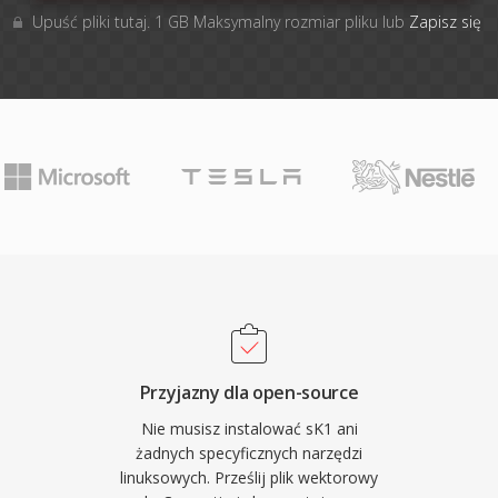
Upuść pliki tutaj. 1 GB Maksymalny rozmiar pliku lub
Zapisz się
Przyjazny dla open-source
Nie musisz instalować sK1 ani
żadnych specyficznych narzędzi
linuksowych. Prześlij plik wektorowy