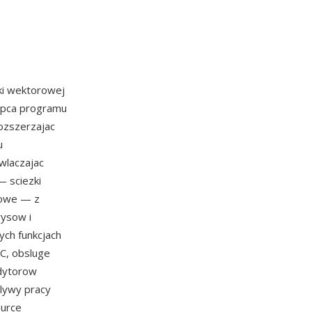
ki wektorowej
tepca programu
ozszerzajac
u
wlaczajac
— sciezki
trowe — z
rysow i
ych funkcjach
CC, obsluge
edytorow
lywy pracy
ource