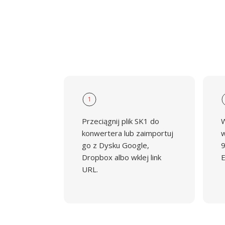
1
Przeciągnij plik SK1 do
W
konwertera lub zaimportuj
w
go z Dysku Google,
9
Dropbox albo wklej link
E
URL.