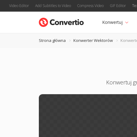
Video Editor
Add Subtitles to Video
Compress Video
GIF Editor
Te
Konwertuj
Strona główna
Konwerter Wektorów
Konwert
Konwertuj g