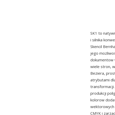
SK1 to natyw
i silnika kon
Skencil Bernh
jego mozliwos
dokumentow w
wiele stron, w
Beziera, pros
atrybutami dl
transformacji
produkcji pol
kolorow doda
wektorowych o
CMYK i zarzad