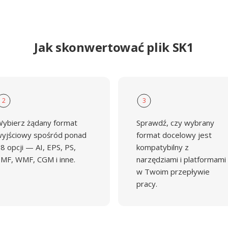
Jak skonwertować plik SK1
2
3
ybierz żądany format
Sprawdź, czy wybrany
yjściowy spośród ponad
format docelowy jest
8 opcji — AI, EPS, PS,
kompatybilny z
MF, WMF, CGM i inne.
narzędziami i platformami
w Twoim przepływie
pracy.