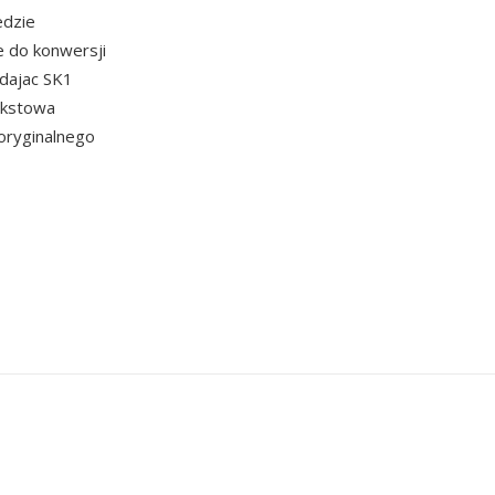
edzie
e do konwersji
dajac SK1
ekstowa
 oryginalnego