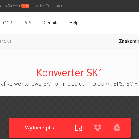
xt to Speech
Video Translator
OCR
API
Cennik
Help
Znakomit
er SK1
Konwerter SK1
rafikę wektorową SK1 online za darmo do AI, EPS, EMF, 
Wybierz pliki