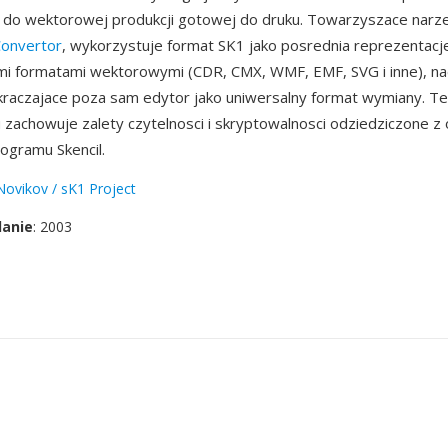
 do wektorowej produkcji gotowej do druku. Towarzyszace narz
Convertor
, wykorzystuje format SK1 jako posrednia reprezentacj
mi formatami wektorowymi (CDR, CMX, WMF, EMF, SVG i inne), na
kraczajace poza sam edytor jako uniwersalny format wymiany. T
ku zachowuje zalety czytelnosci i skryptowalnosci odziedziczone z
ogramu Skencil.
Novikov / sK1 Project
danie
: 2003