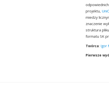
odpowiednich
projektu,
Uni
miedzy liczny
znaczenie wy
struktura pli
formatu SK pr
Twórca
:
Igor 
Pierwsze wy