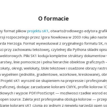
O formacie
ny format plikow
projektu sK1
, otwartoźrodlowego edytora grafi
wersji rozpoczetego przez Igora Nowikowa w 2003 roku jako nas
arda Herzoga. Format wyewoluowal z oryginalnego formatu SK, r
ci przy zachowaniu tekstowej, czytelnej dla Pythona skladni opis
ektorowych. Pliki SK1 koduja kompletne struktury dokumentow 
arstwy, linie pomocnicze i pelna hierarchie obiektow graficznych 
tokaty, okregi, wielokaty, bloki tekstowe i osadzone obrazy ras
a wypelnien (jednolite, gradientowe, wzorkowe, kreskowane), ob
. Projekt sK1 wyroznil sie skupieniem na prepressie i profesjonaln
igraficznej, dodajac zarzadzanie kolorami CMYK, profile kolorow I
tkowych i wyjscie PDF/PostScript — mozliwosci rzadkie wsrod 
pen source. Zaleta jest profesjonalna obsluga kolorow — przep
zanie kolorami sK1 czynia go jednym z niewielu narzedzi open s