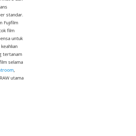
rans
er standar.
 Fujifilm
tok film
lensa untuk
 keahlian
ng tertanam
film selama
htroom
,
s RAW utama