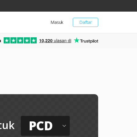
Masuk
Daftar
a
10,220
ulasan di
PCD
tuk