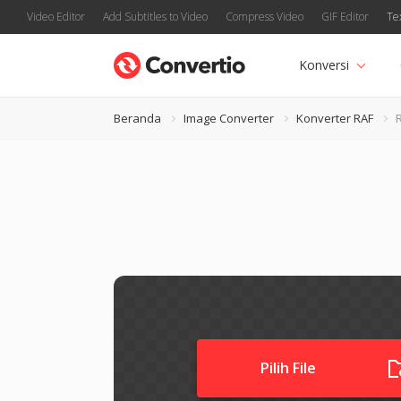
Video Editor
Add Subtitles to Video
Compress Video
GIF Editor
Te
Konversi
Beranda
Image Converter
Konverter RAF
Pilih File