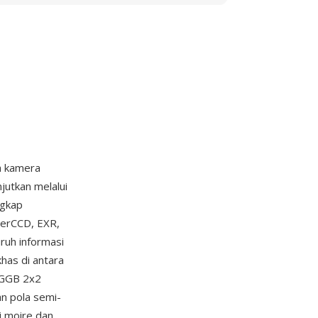
h kamera
jutkan melalui
ngkap
perCCD, EXR,
ruh informasi
has di antara
 RGGB 2x2
n pola semi-
i moire dan