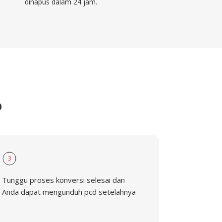
dihapus dalam 24 jam.
D
3
Tunggu proses konversi selesai dan
Anda dapat mengunduh pcd setelahnya