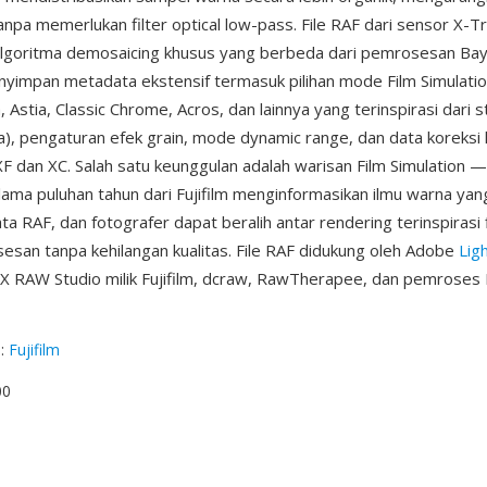
anpa memerlukan filter optical low-pass. File RAF dari sensor X-T
lgoritma demosaicing khusus yang berbeda dari pemrosesan Bay
nyimpan metadata ekstensif termasuk pilihan mode Film Simulation
a, Astia, Classic Chrome, Acros, dan lainnya yang terinspirasi dari s
), pengaturan efek grain, mode dynamic range, dan data koreksi 
XF dan XC. Salah satu keunggulan adalah warisan Film Simulation —
elama puluhan tahun dari Fujifilm menginformasikan ilmu warna ya
a RAF, dan fotografer dapat beralih antar rendering terinspirasi 
san tanpa kehilangan kualitas. File RAF didukung oleh Adobe
Lig
 X RAW Studio milik Fujifilm, dcraw, RawTherapee, dan pemrose
g
:
Fujifilm
00