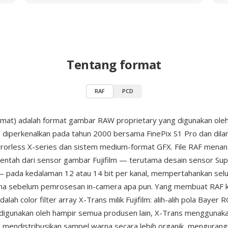
Tentang format
RAF
PCD
mat) adalah format gambar RAW proprietary yang digunakan ole
, diperkenalkan pada tahun 2000 bersama FinePix S1 Pro dan dilan
mirrorless X-series dan sistem medium-format GFX. File RAF mena
ntah dari sensor gambar Fujifilm — terutama desain sensor Su
 pada kedalaman 12 atau 14 bit per kanal, mempertahankan selu
rna sebelum pemrosesan in-camera apa pun. Yang membuat RAF k
lah color filter array X-Trans milik Fujifilm: alih-alih pola Bayer
digunakan oleh hampir semua produsen lain, X-Trans menggunaka
 mendistribusikan sampel warna secara lebih organik, mengurang