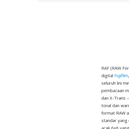
RAF (RAW For
digital
Fujifilm
seluruh lini 
pembacaan me
dan X-Trans —
tonal dan wa
format RAW ada
standar yang 
acak 6x6 yang