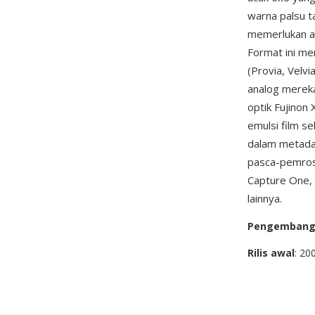
warna palsu t
memerlukan a
Format ini me
(Provia, Velvi
analog mereka
optik Fujinon 
emulsi film s
dalam metadat
pasca-pemrose
Capture One,
lainnya.
Pengemban
Rilis awal
: 20