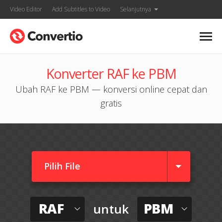
Video Editor
Add Subtitles to Video
Selanjutnya
Konverter RAF ke PBM
Ubah RAF ke PBM — konversi online cepat dan
gratis
Pilih File
RAF
PBM
untuk