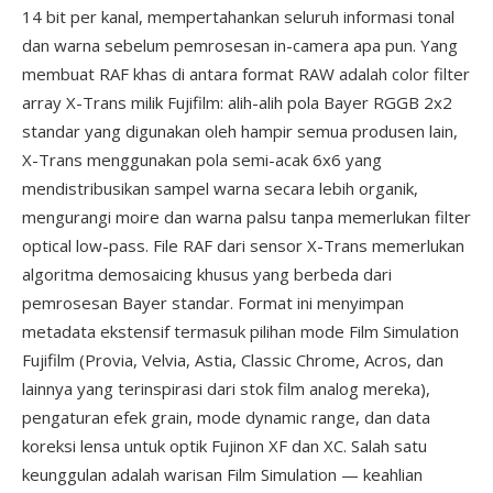
14 bit per kanal, mempertahankan seluruh informasi tonal
dan warna sebelum pemrosesan in-camera apa pun. Yang
membuat RAF khas di antara format RAW adalah color filter
array X-Trans milik Fujifilm: alih-alih pola Bayer RGGB 2x2
standar yang digunakan oleh hampir semua produsen lain,
X-Trans menggunakan pola semi-acak 6x6 yang
mendistribusikan sampel warna secara lebih organik,
mengurangi moire dan warna palsu tanpa memerlukan filter
optical low-pass. File RAF dari sensor X-Trans memerlukan
algoritma demosaicing khusus yang berbeda dari
pemrosesan Bayer standar. Format ini menyimpan
metadata ekstensif termasuk pilihan mode Film Simulation
Fujifilm (Provia, Velvia, Astia, Classic Chrome, Acros, dan
lainnya yang terinspirasi dari stok film analog mereka),
pengaturan efek grain, mode dynamic range, dan data
koreksi lensa untuk optik Fujinon XF dan XC. Salah satu
keunggulan adalah warisan Film Simulation — keahlian