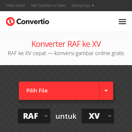
Video Editor
Add Subtitles to Video
Selanjutnya
Konverter RAF ke XV
RAF ke XV cepat — konversi gambar online gratis
Pilih File
RAF
XV
untuk