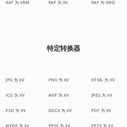
RAF 为 XBM
RAF 为 XV
RAF 为 XWD
特定转换器
JPG 为 XV
PNG 为 XV
HTML 为 XV
ICO 为 XV
AVIF 为 XV
JPEG 为 XV
PSD 为 XV
DOCX 为 XV
PDF 为 XV
WEBP 为 XV
PPSX 为 XV
PPTX 为 XV