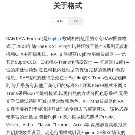
关于格式
RAF
XV
RAF(RAW Format)是
Fujifilm
数码相机使用的专有RAW图像格
式,于2000年随FinePix S1 Pro推出,并延续至整个X系列无反相
机和GFX中画幅系统。RAF文件捕获Fujifilm图像传感器 — 尤
其是SuperCCD、EXR和X-Trans传感器设计 — 每通道12或14
位的未处理读数,在任何机内处理之前保留完整的色调和色彩
信息。RAF格式的独特之处在于Fujifilm的X-Trans色彩滤镜阵
列:与几乎所有其他厂商使用的标准2x2拜耳RGGB模式不同,X-
Trans采用6x6半随机模式,以更自然的方式分配色彩采样,无需
光学低通滤镜即可减少摩尔纹和伪色。X-Trans传感器的RAF
文件需要有别于标准拜耳处理的专用去马赛克算法。该格式存
储丰富的元数据,包括Fujifilm胶片模拟模式选择(Provia、
Velvia、Astia、Classic Chrome、Acros等,灵感源自其模拟胶
片),颗粒效果设置、动态范围模式以及Fujinon XF和XC镜头的