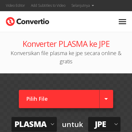
Video Editor
Add Subtitles to Video
Selanjutnya
Konverter PLASMA ke JPE
Konversikan file plasma ke jpe secara online &
gratis
Pilih File
PLASMA
JPE
untuk