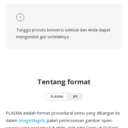
3
Tunggu proses konversi selesai dan Anda dapat
mengunduh jpe setelahnya
Tentang format
PLASMA
JPE
PLASMA adalah format prosedural semu yang dibangun ke
dalam
ImageMagick
, paket pemrosesan gambar open-
source yang pertama kali dirilis oleh John Cristy di DuPont