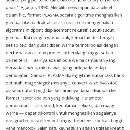
pada 1 Agustus 1990. Alih-alih menyimpan data piksel
dalam file, format PLASMA secara algoritmis menghasilkan
gambar plasma fraktal secara real-time menggunakan
algoritma midpoint displacement rekursif: sudut-sudut
gambar diisi dengan warna acak, kemudian titik tengah
setiap tepi dan pusat diberi warna terinterpolasi dengan
perturbasi acak, dan proses ini berulang hingga setiap
piksel terisi. Hasilnya adalah pola warna campuran yang
bervariasi halus, mirip awan, yang unik pada setiap
pembuatan. Gambar PLASMA dipanggil melalui sintaks baris
perintah ImageMagick (misalnya, convert -size 640x480
plasma: output.png) dan keluarannya dapat disimpan ke
format raster apa pun yang didukung. Parameter
pembuatan — nilai seed, kedalaman rekursi, dan ruang
warna — dapat dikontrol untuk menghasilkan segalanya
dari gradien pastel lembut hingga turbulensi kontras tinggi
yang mencolok. Salah satu keunggulan adalah utilitas kreatif: