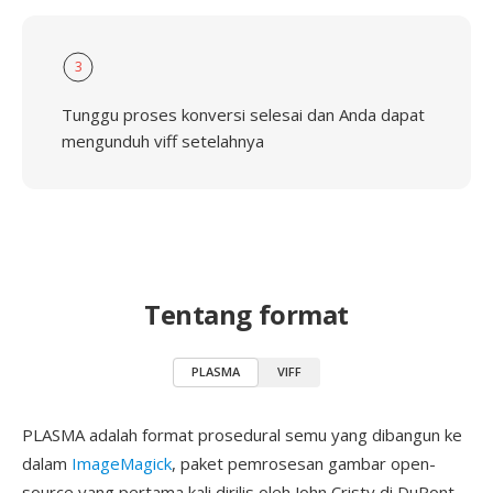
3
Tunggu proses konversi selesai dan Anda dapat
mengunduh viff setelahnya
Tentang format
PLASMA
VIFF
PLASMA adalah format prosedural semu yang dibangun ke
dalam
ImageMagick
, paket pemrosesan gambar open-
source yang pertama kali dirilis oleh John Cristy di DuPont