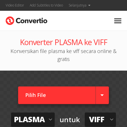
Video Editor
Add Subtitles to Video
Selanjutnya
Konverter PLASMA ke VIFF
Konversikan file plasma ke viff secara online &
gratis
Pilih File
PLASMA
VIFF
untuk