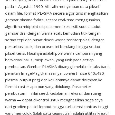
pada 1 Agustus 1990. Alih-alih menyimpan data piksel
dalam file, format PLASMA secara algoritmis menghasilkan
gambar plasma fraktal secara real-time menggunakan
algoritma midpoint displacement rekursif: sudut-sudut
gambar diisi dengan warna acak, kemudian titik tengah
setiap tepi dan pusat diberi warna terinterpolasi dengan
perturbasi acak, dan proses ini berulang hingga setiap
piksel terisi. Hasilnya adalah pola warna campuran yang
bervariasi halus, mirip awan, yang unik pada setiap
pembuatan. Gambar PLASMA dipanggil melalui sintaks baris
perintah ImageMagick (misalnya, convert -size 640x480
plasma: output.png) dan keluarannya dapat disimpan ke
format raster apa pun yang didukung. Parameter
pembuatan — nilai seed, kedalaman rekursi, dan ruang
warna — dapat dikontrol untuk menghasilkan segalanya
dari gradien pastel lembut hingga turbulensi kontras tinggi
yang mencolok. Salah satu keunggulan adalah utilitas kreatif: