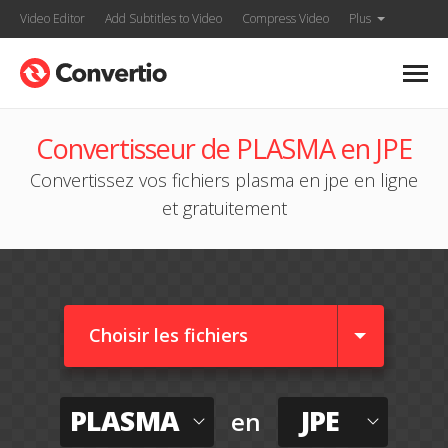
Video Editor
Add Subtitles to Video
Compress Video
Plus
Convertisseur de PLASMA en JPE
Convertissez vos fichiers plasma en jpe en ligne
et gratuitement
Choisir les fichiers
PLASMA
JPE
en