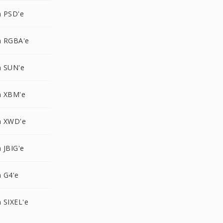
 PSD'e
 RGBA'e
 SUN'e
 XBM'e
n XWD'e
 JBIG'e
 G4'e
 SIXEL'e