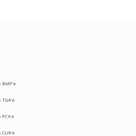
n BMP'e
 TGA'e
 PCX'e
 CUR'e