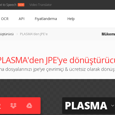
xt to Speech
Video Translator
OCR
API
Fiyatlandırma
Help
Mükem
üştürücü
PLASMA'den JPE'e
PLASMA'den JPE'ye dönüştürüc
a dosyalarınızı jpe'ye çevrimiçi & ücretsiz olarak dönü
PLASMA