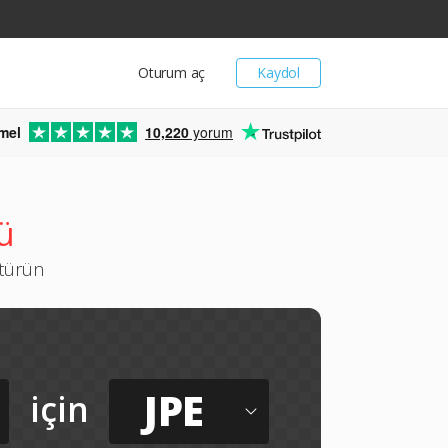
Oturum aç
Kaydol
mel
10,220
yorum
ü
ştürün
JPE
için