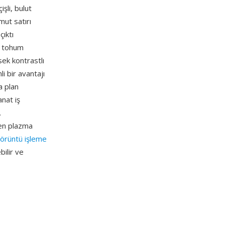
şli, bulut
ut satırı
çıktı
— tohum
ek kontrastlı
i bir avantajı
a plan
anat iş
.
len plazma
örüntü işleme
ilir ve