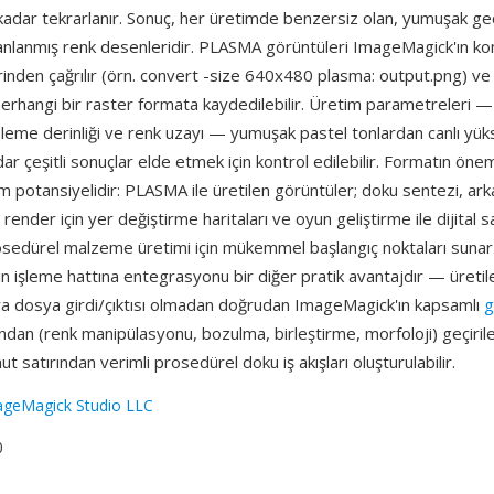
kadar tekrarlanır. Sonuç, her üretimde benzersiz olan, yumuşak geçi
nlanmış renk desenleridir. PLASMA görüntüleri ImageMagick'ın kom
inden çağrılır (örn. convert -size 640x480 plasma: output.png) ve 
erhangi bir raster formata kaydedilebilir. Üretim parametreleri 
leme derinliği ve renk uzayı — yumuşak pastel tonlardan canlı yüks
ar çeşitli sonuçlar elde etmek için kontrol edilebilir. Formatın öneml
nım potansiyelidir: PLASMA ile üretilen görüntüler; doku sentezi, ark
render için yer değiştirme haritaları ve oyun geliştirme ile dijital s
rosedürel malzeme üretimi için mükemmel başlangıç noktaları sunar
n işleme hattına entegrasyonu bir diğer pratik avantajdır — üreti
ara dosya girdi/çıktısı olmadan doğrudan ImageMagick'ın kapsamlı
g
dan (renk manipülasyonu, bozulma, birleştirme, morfoloji) geçirileb
satırından verimli prosedürel doku iş akışları oluşturulabilir.
geMagick Studio LLC
0