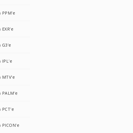
 PPM'e
 EXR'e
 G3'e
 IPL'e
 MTV'e
 PALM'e
 PCT'e
 PICON'e