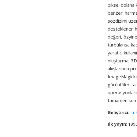
piksel dolana 
benzeri harma
sözdizimi üzer
desteklenen h
değeri, özyine
türbülansa kad
yaratıcı kulla
oluşturma, 3D 
akışlarında p
ImageMagick'ı
görüntüleri, 
operasyonların
tamamen komut 
Geliştirici
:
Ima
İlk yayın
: 199