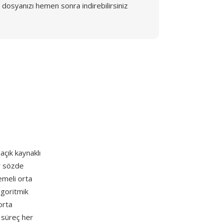
dosyanızı hemen sonra indirebilirsiniz
açık kaynaklı
ir sözde
emeli orta
lgoritmik
orta
 süreç her