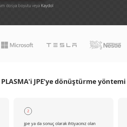
mum dosya boyutu veya
Kaydol
PLASMA'i JPE'ye dönüştürme yöntemi
2
jpe ya da sonuç olarak ihtiyacınız olan