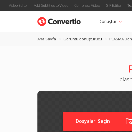
Video Editor
Add Subtitles to Video
Compress Video
GIF Editor
Te
Dönüştür
Ana Sayfa
Görüntü dönüştürücü
PLASMA Dön
plasm
Dosyaları Seçin