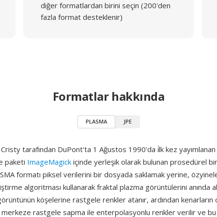
diğer formatlardan birini seçin (200'den
fazla format desteklenir)
Formatlar hakkında
PLASMA
JPE
risty tarafından DuPont'ta 1 Ağustos 1990'da i̇lk kez yayımlanan 
e paketi
ImageMagick
içinde yerleşik olarak bulunan prosedürel b
SMA formatı piksel verilerini bir dosyada saklamak yerine, özyinel
ştirme algoritması kullanarak fraktal plazma görüntülerini anında a
 görüntünün köşelerine rastgele renkler atanır, ardından kenarların 
e merkeze rastgele sapma ile enterpolasyonlu renkler verilir ve bu