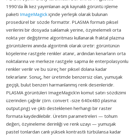
1990'da i̇lk kez yayımlanan açık kaynaklı görüntü işleme
paketi
ImageMagick
içinde yerleşik olarak bulunan
prosedürel bir sözde formattır. PLASMA formatı piksel
verilerini bir dosyada saklamak yerine, özyinelemeli orta
nokta yer değiştirme algoritması kullanarak fraktal plazma
görüntülerini anında algoritmik olarak üretir: görüntünün
köşelerine rastgele renkler atanır, ardından kenarların orta
noktalarına ve merkeze rastgele sapma ile enterpolasyonlu
renkler verilir ve bu süreç her piksel dolana kadar
tekrarlanır. Sonuç, her üretimde benzersiz olan, yumuşak
geçişli, bulut benzeri harmanlanmış renk desenleridir.
PLASMA görüntüleri ImageMagick'ın komut satırı sözdizimi
üzerinden çağrılır (örn. convert -size 640x480 plasma:
output.png) ve çıktı desteklenen herhangi bir raster
formata kaydedilebilir. Üretim parametreleri — tohum
değeri, özyineleme derinliği ve renk uzayı — yumuşak
pastel tonlardan canlı yüksek kontrastlı türbülansa kadar