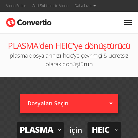
Video Editor
Add Subtitles to Video
Daha fazla
PLASMA'den HEIC'ye dönüştürücü
plasma dosyalarınızı heic'ye çevrimiçi & ücretsiz
olarak dönüştürün
Dosyaları Seçin
PLASMA
HEIC
için