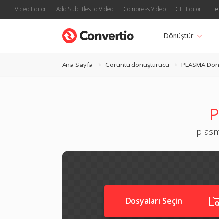
Video Editor
Add Subtitles to Video
Compress Video
GIF Editor
Te
Dönüştür
Ana Sayfa
Görüntü dönüştürücü
PLASMA Dön
P
plasm
Dosyaları Seçin