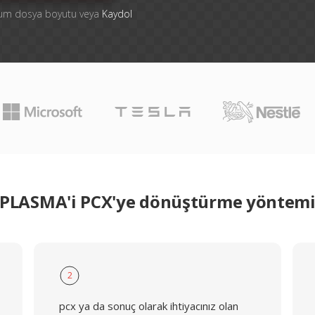
mum dosya boyutu veya
Kaydol
PLASMA'i PCX'ye dönüştürme yöntem
2
pcx ya da sonuç olarak ihtiyacınız olan