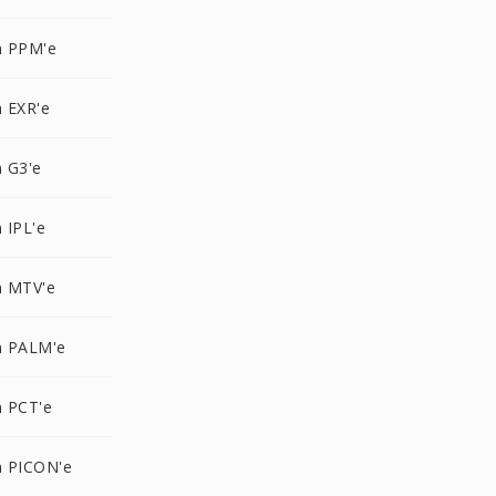
 PPM'e
 EXR'e
 G3'e
 IPL'e
 MTV'e
 PALM'e
 PCT'e
 PICON'e