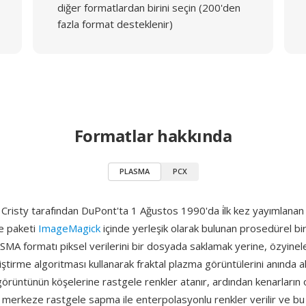
diğer formatlardan birini seçin (200'den
fazla format desteklenir)
Formatlar hakkında
PLASMA
PCX
risty tarafından DuPont'ta 1 Ağustos 1990'da i̇lk kez yayımlanan 
e paketi
ImageMagick
içinde yerleşik olarak bulunan prosedürel b
SMA formatı piksel verilerini bir dosyada saklamak yerine, özyinel
ştirme algoritması kullanarak fraktal plazma görüntülerini anında a
 görüntünün köşelerine rastgele renkler atanır, ardından kenarların 
e merkeze rastgele sapma ile enterpolasyonlu renkler verilir ve bu