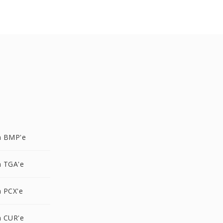
n BMP'e
 TGA'e
 PCX'e
 CUR'e