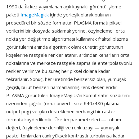
1990'da i̇lk kez yayımlanan açık kaynaklı görüntü işleme
paketi
ImageMagick
içinde yerleşik olarak bulunan
prosedürel bir sözde formattır. PLASMA formatı piksel
verilerini bir dosyada saklamak yerine, özyinelemeli orta
nokta yer değiştirme algoritması kullanarak fraktal plazma
görüntülerini anında algoritmik olarak üretir: görüntünün
köşelerine rastgele renkler atanır, ardından kenarların orta
noktalarına ve merkeze rastgele sapma ile enterpolasyonlu
renkler verilir ve bu süreç her piksel dolana kadar
tekrarlanır. Sonuç, her üretimde benzersiz olan, yumuşak
geçişli, bulut benzeri harmanlanmış renk desenleridir.
PLASMA görüntüleri ImageMagick'ın komut satırı sözdizimi
üzerinden çağrılır (örn. convert -size 640x480 plasma:
output.png) ve çıktı desteklenen herhangi bir raster
formata kaydedilebilir. Üretim parametreleri — tohum
değeri, özyineleme derinliği ve renk uzayı — yumuşak
pastel tonlardan canlı yüksek kontrastlı türbülansa kadar