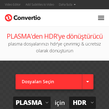
Video Editor
Add Subtitles to Video
Daha fazla
PLASMA'den HDR'ye dönüştürücü
plasma dosyalarınızı hdr'ye çevrimiçi & ücretsiz
olarak dönüştürün
Dosyaları Seçin
PLASMA
HDR
için