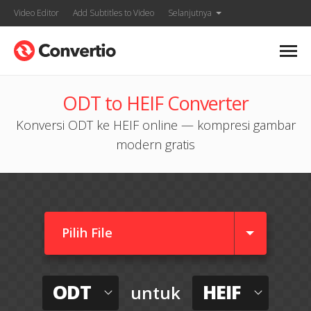
Video Editor
Add Subtitles to Video
Selanjutnya
ODT to HEIF Converter
Konversi ODT ke HEIF online — kompresi gambar
modern gratis
Pilih File
ODT
HEIF
untuk