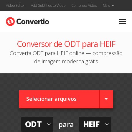
Video Editor
Add Subtitles to Video
Compress Video
Mais
Conversor de ODT para HEIF
Converta ODT para HEIF online — compressão
de imagem moderna grátis
Selecionar arquivos
ODT
HEIF
para