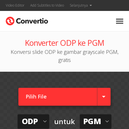
Video Editor
Add Subtitles to Video
Selanjutnya
Konverter ODP ke PGM
Konversi slide ODP ke gambar grayscale PGM,
gratis
Pilih File
ODP
PGM
untuk