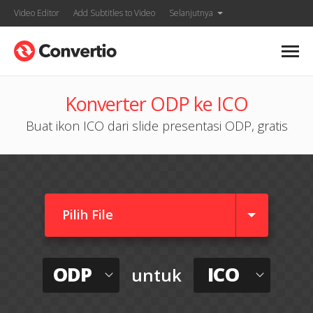
Video Editor
Add Subtitles to Video
Selanjutnya
Konverter ODP ke ICO
Buat ikon ICO dari slide presentasi ODP, gratis
Pilih File
ODP
ICO
untuk