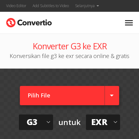
Video Editor
Add Subtitles to Video
Selanjutnya
Konverter G3 ke EXR
Konversikan file g3 ke exr secara online & gratis
Pilih File
G3
EXR
untuk