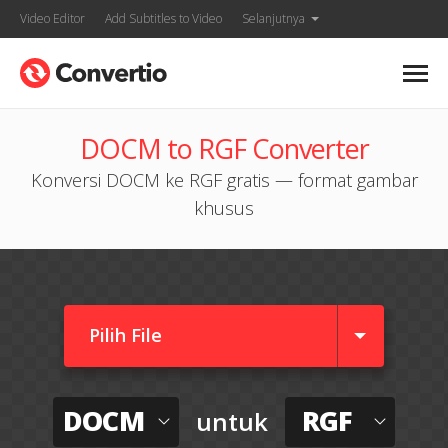
Video Editor
Add Subtitles to Video
Selanjutnya
DOCM to RGF Converter
Konversi DOCM ke RGF gratis — format gambar
khusus
Pilih File
DOCM
RGF
untuk