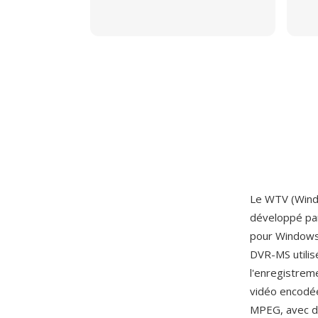
Le WTV (Wind
développé p
pour Windows 
DVR-MS utilis
l'enregistrem
vidéo encodée
MPEG, avec d