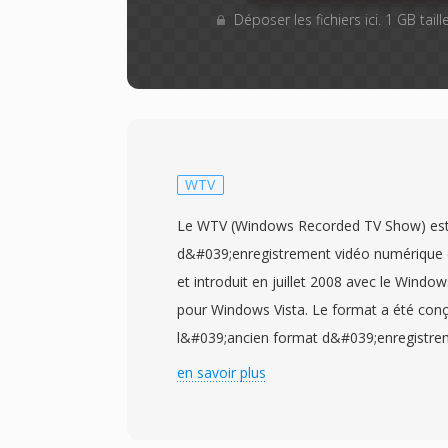
Déposer les fichiers ici. 1 GB tai
WTV
Le WTV (Windows Recorded TV Show) est
d&#039;enregistrement vidéo numérique 
et introduit en juillet 2008 avec le Wind
pour Windows Vista. Le format a été con
l&#039;ancien format d&#039;enregistrem
Windows Média Center, offrant un conten
en savoir plus
pour l&#039;enregistrement dès emissions 
Les fichiers WTV stockent de la vidéo e