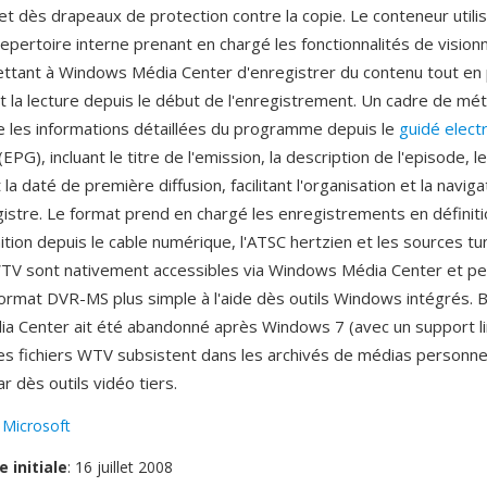
 dès drapeaux de protection contre la copie. Le conteneur utili
repertoire interne prenant en chargé les fonctionnalités de visio
ettant à Windows Média Center d'enregistrer du contenu tout en
 la lecture depuis le début de l'enregistrement. Un cadre de m
e les informations détaillées du programme depuis le
guidé elect
(EPG), incluant le titre de l'emission, la description de l'episode, l
 la daté de première diffusion, facilitant l'organisation et la naviga
istre. Le format prend en chargé les enregistrements en définit
nition depuis le cable numérique, l'ATSC hertzien et les sources t
WTV sont nativement accessibles via Windows Média Center et p
format DVR-MS plus simple à l'aide dès outils Windows intégrés. 
 Center ait été abandonné après Windows 7 (avec un support l
es fichiers WTV subsistent dans les archivés de médias personne
ar dès outils vidéo tiers.
:
Microsoft
e initiale
: 16 juillet 2008