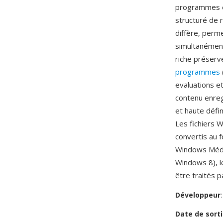
programmes et
structuré de 
diffère, perm
simultanément
riche préserv
programmes
evaluations et
contenu enreg
et haute défi
Les fichiers 
convertis au 
Windows Média
Windows 8), l
être traités p
Développeur
Date de sorti