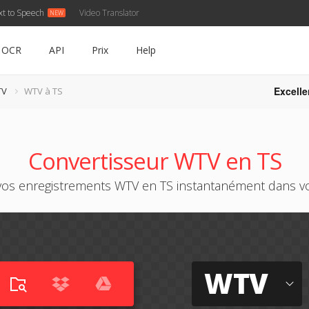
xt to Speech
Video Translator
OCR
API
Prix
Help
Excelle
TV
WTV à TS
Convertisseur WTV en TS
vos enregistrements WTV en TS instantanément dans vo
WTV