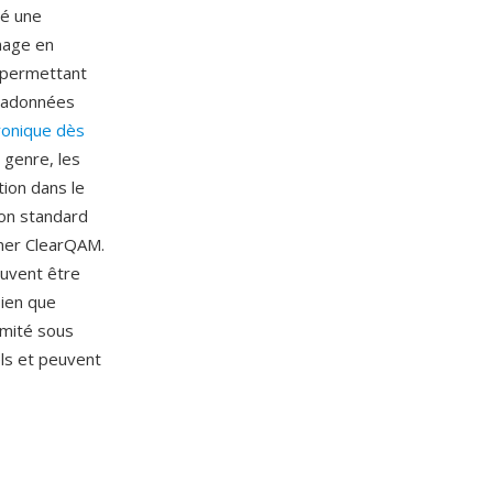
sé une
nnage en
 permettant
étadonnées
ronique dès
e genre, les
tion dans le
ion standard
uner ClearQAM.
euvent être
Bien que
imité sous
ls et peuvent