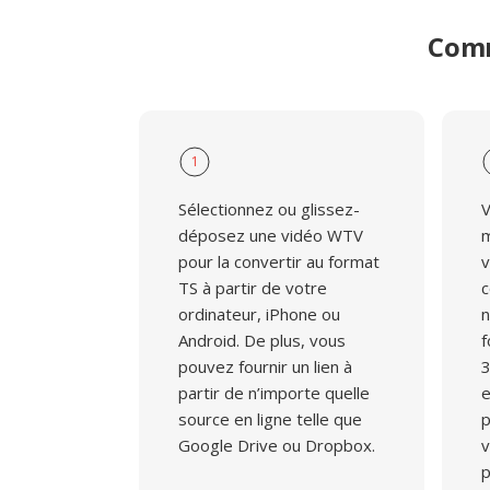
Comm
1
Sélectionnez ou glissez-
V
déposez une vidéo WTV
m
pour la convertir au format
v
TS à partir de votre
c
ordinateur, iPhone ou
n
Android. De plus, vous
f
pouvez fournir un lien à
3
partir de n’importe quelle
e
source en ligne telle que
p
Google Drive ou Dropbox.
v
p