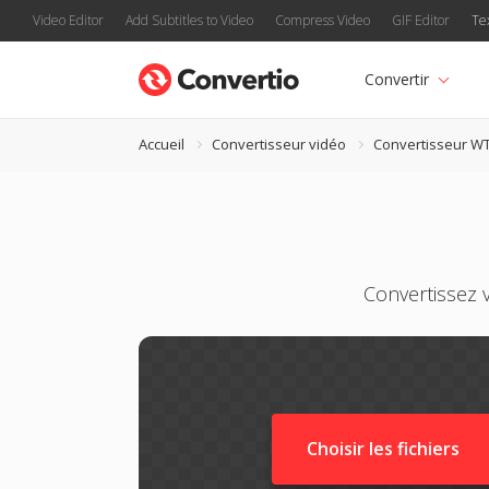
Video Editor
Add Subtitles to Video
Compress Video
GIF Editor
Te
Convertir
Accueil
Convertisseur vidéo
Convertisseur W
Convertissez 
Choisir les fichiers