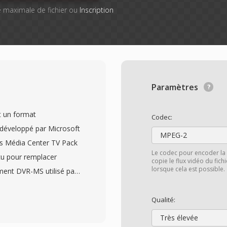
lle maximale de fichier ou
Inscription
Paramètres
 un format
Codec:
développé par Microsoft
MPEG-2
ows Média Center TV Pack
Le codec pour encoder la 
çu pour remplacer
copie le flux vidéo du fic
lorsque cela est possible.
ent DVR-MS utilisé par
eur plus performant
de télévision en direct.
Qualité:
ncodée en MPEG-2 où
Très élevée