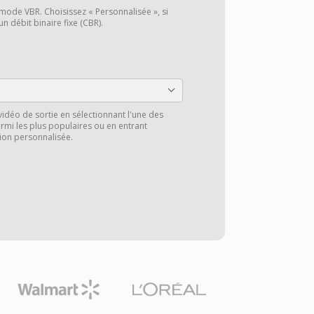
 mode VBR. Choisissez « Personnalisée », si
n débit binaire fixe (CBR).
vidéo de sortie en sélectionnant l'une des
rmi les plus populaires ou en entrant
ion personnalisée.