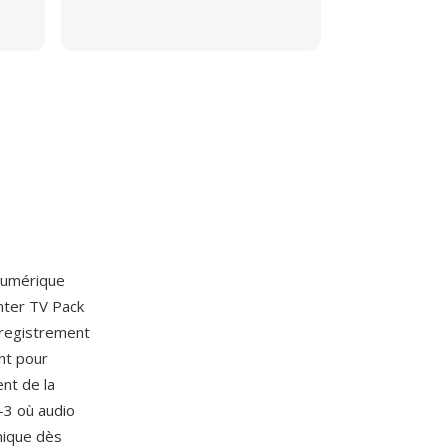
numérique
nter TV Pack
nregistrement
nt pour
nt de la
-3 où audio
nique dès