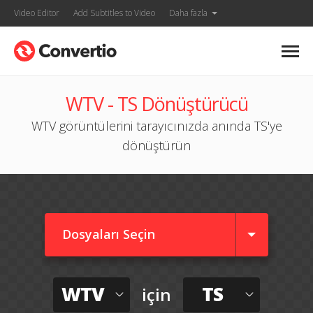
Video Editor
Add Subtitles to Video
Daha fazla
WTV - TS Dönüştürücü
WTV görüntülerini tarayıcınızda anında TS'ye
dönüştürün
Dosyaları Seçin
WTV
TS
için