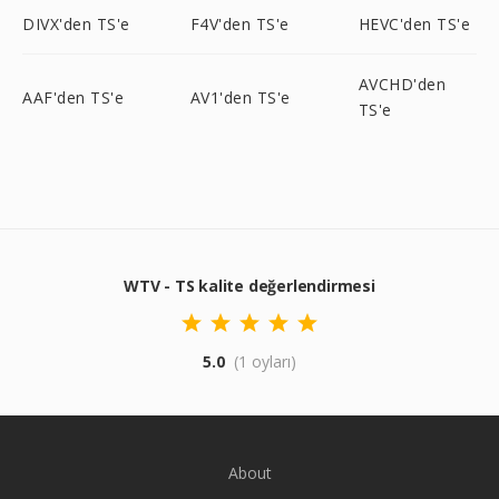
DIVX'den TS'e
F4V'den TS'e
HEVC'den TS'e
AVCHD'den
AAF'den TS'e
AV1'den TS'e
TS'e
WTV - TS kalite değerlendirmesi
5.0
(1 oyları)
About