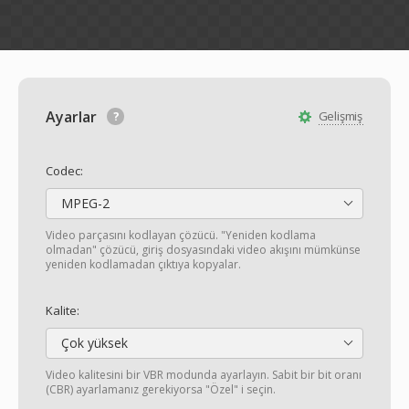
Ayarlar
Gelişmiş
Codec:
MPEG-2
Video parçasını kodlayan çözücü. "Yeniden kodlama
olmadan" çözücü, giriş dosyasındaki video akışını mümkünse
yeniden kodlamadan çıktıya kopyalar.
Kalite:
Çok yüksek
Video kalitesini bir VBR modunda ayarlayın. Sabit bir bit oranı
(CBR) ayarlamanız gerekiyorsa "Özel" i seçin.