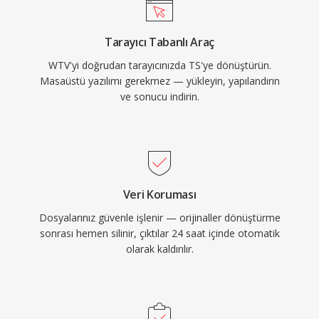
HEVC&#039;yı AAC, AC-3 veya MPEG ses ile
ve üçüncü taraf video araçları tarafından
birlikte taşır. TS, DVB, ATSC ve ISDB yayın
işlenebilmektedir.
Tarayıcı Tabanlı Araç
standartları ile HTTP Live Streaming (HLS)
WTV'yi doğrudan tarayıcınızda TS'ye dönüştürün.
kullanan IPTV ve OTT akış hizmetleri tarafından
Masaüstü yazılımı gerekmez — yükleyin, yapılandırın
kullanılarak dünya çapında dijital televizyon
ve sonucu indirin.
dağıtımının omurgasıdır. Dayanıklılık,
standartlaştırılmış yapı ve geniş codec desteği,
TS&#039;yı canlı yayın zincirleri ve dosya
tabanlı kayıt iş akışlarında eşit derecede işlevsel
kılar.
Veri Koruması
Dosyalarınız güvenle işlenir — orijinaller dönüştürme
sonrası hemen silinir, çıktılar 24 saat içinde otomatik
olarak kaldırılır.