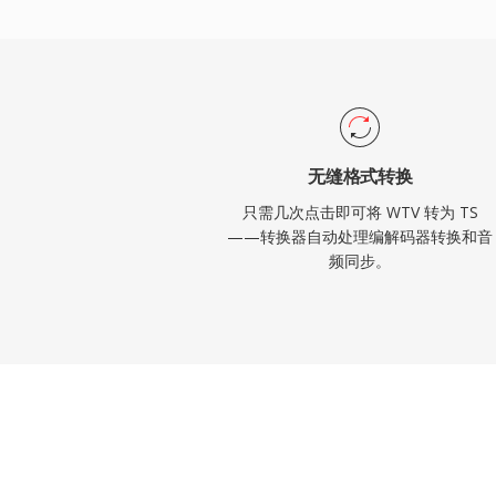
大的恢复能力、标准化的结构和广泛的编解
链路和基于文件的录制工作流中同样适用。
无缝格式转换
只需几次点击即可将 WTV 转为 TS
——转换器自动处理编解码器转换和音
频同步。