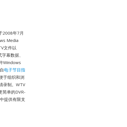
2008年7月
ws Media
TV文件以
藏式字幕数据、
indows
来自
电子节目指
便于组织和浏
清录制。WTV
更简单的DVR-
s 8中提供有限支