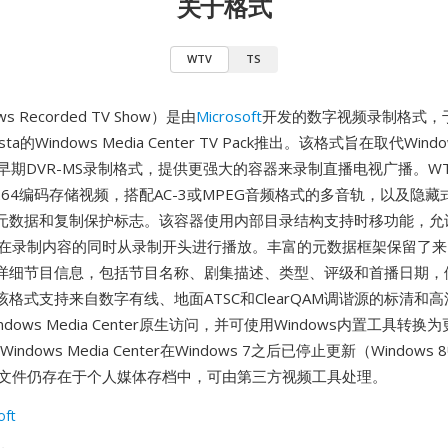
关于格式
WTV
TS
s Recorded TV Show）是由
Microsoft
开发的数字视频录制格式，于
ista的Windows Media Center TV Pack推出。该格式旨在取代Windo
用的早期DVR-MS录制格式，提供更强大的容器来录制直播电视广播。W
H.264编码存储视频，搭配AC-3或MPEG音频格式的多音轨，以及隐
元数据和复制保护标志。该容器使用内部目录结构支持时移功能，允许W
enter在录制内容的同时从录制开头进行播放。丰富的元数据框架保留了
的详细节目信息，包括节目名称、剧集描述、类型、评级和首播日期，
格式支持来自数字有线、地面ATSC和ClearQAM调谐源的标清和高
dows Media Center原生访问，并可使用Windows内置工具转换为
ndows Media Center在Windows 7之后已停止更新（Window
V文件仍存在于个人媒体存档中，可由第三方视频工具处理。
oft