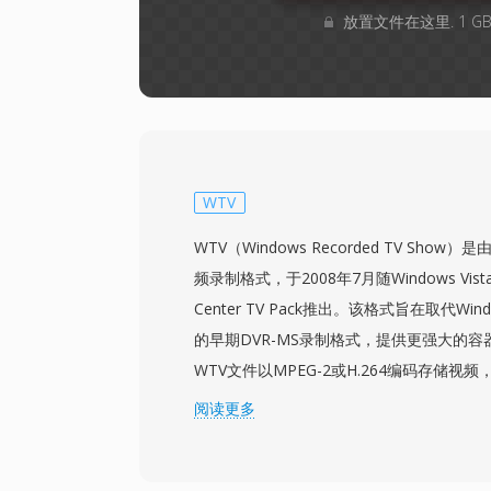
放置文件在这里. 1 
WTV
WTV（Windows Recorded TV Show）
频录制格式，于2008年7月随Windows Vista的
Center TV Pack推出。该格式旨在取代Windo
的早期DVR-MS录制格式，提供更强大的
WTV文件以MPEG-2或H.264编码存储视频
式的多音轨，以及隐藏式字幕数据、电子节
阅读更多
标志。该容器使用内部目录结构支持时移功能，允
Center在录制内容的同时从录制开头进行