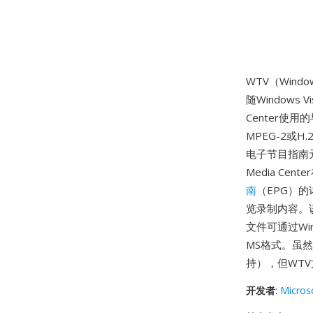
WTV（Window
随Windows V
Center使
MPEG-2或
电子节目指南
Media C
南
（EPG）
览录制内容。该
文件可通过Win
MS格式。虽然Wi
持），但WT
开发者
:
Micros