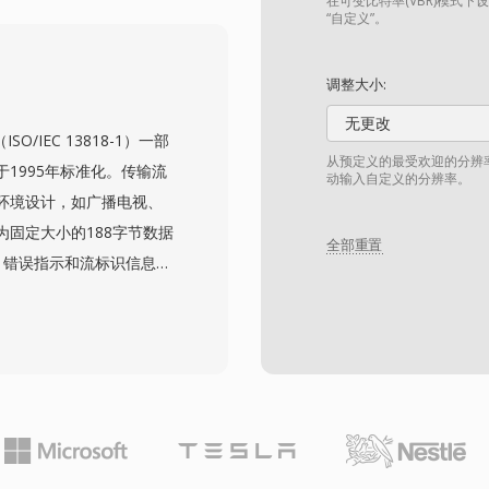
信息，包括节目名称、剧
在可变比特率(VBR)模式下
“自定义”。
和浏览录制内容。该格式
AM调谐源的标清和高清录
调整大小:
nter原生访问，并可使用
无更改
格式。虽然Windows
O/IEC 13818-1）一部
新（Windows 8中提供有限
从预定义的最受欢迎的分辨
1995年标准化。传输流
动输入自定义的分辨率。
档中，可由第三方视频工具
环境设计，如广播电视、
固定大小的188字节数据
全部重置
、错误指示和流标识信息。
快速重新同步——这一关
目流区分开来。TS可以将
（PSI）表来描述每个节
频编解码器，但最常承载
AC-3或MPEG音频。TS是
和ISDB广播标准以及使用
TV和OTT流媒体服务所采用。强