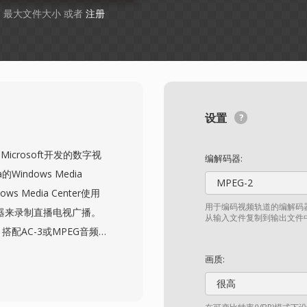
GB 最大文件大小 或者
注册
设置
是由Microsoft开发的数字视
编解码器:
Windows Media
MPEG-2
ws Media Center使用
用于编码视频轨道的编解码器
容器来录制直播电视广播。
从输入文件复制到输出文件
，搭配AC-3或MPEG音频格
目指南元数据和复制保护
画质:
许Windows Media
很高
播放。丰富的元数据框架保