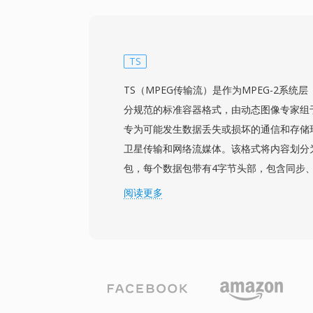
留了来自电子节目指南（EPG）的详细节目
集描述、类型、评级和首播日期，便于组织
支持来自数字有线、地面ATSC和ClearQ
制。WTV文件可通过Windows Media Ce
TS
Windows内置工具转换为更简单的DVR-MS
TS（MPEG传输流）是作为MPEG-2系统层（IS
Media Center在Windows 7之后已停止更
分规范的标准容器格式，由动态图像专家组于
支持），但WTV文件仍存在于个人媒体存
专为可能发生数据丢失或损坏的通信和存储
处理。
卫星传输和网络流媒体。该格式将内容划分为
包，每个数据包带有4字节头部，包含同步
这种数据包结构使接收器能够在信号中断后
阅读更多
键能力将传输流与为可靠存储介质设计的节
多个节目复合到单个流中，使用节目特定信息
目的结构和内容。该格式支持几乎所有音视
MPEG-2视频、H.264或HEVC，搭配AAC、
全球数字电视传输的骨干，被DVB、ATSC
HTTP Live Streaming（HLS）的IP