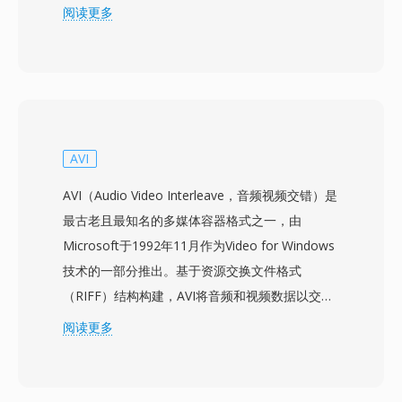
的容器来录制直播电视广播。WTV文件以MPEG-2
阅读更多
或H.264编码存储视频，搭配AC-3或MPEG音频格
式的多音轨，以及隐藏式字幕数据、电子节目指南
元数据和复制保护标志。该容器使用内部目录结构
支持时移功能，允许Windows Media Center在录
制内容的同时从录制开头进行播放。丰富的元数据
框架保留了来自电子节目指南（EPG）的详细节目
AVI
信息，包括节目名称、剧集描述、类型、评级和首
AVI（Audio Video Interleave，音频视频交错）是
播日期，便于组织和浏览录制内容。该格式支持来
最古老且最知名的多媒体容器格式之一，由
自数字有线、地面ATSC和ClearQAM调谐源的标
Microsoft于1992年11月作为Video for Windows
清和高清录制。WTV文件可通过Windows Media
技术的一部分推出。基于资源交换文件格式
Center原生访问，并可使用Windows内置工具转
（RIFF）结构构建，AVI将音频和视频数据以交替
换为更简单的DVR-MS格式。虽然Windows
块的形式交错排列，实现同步播放而无需复杂的流
阅读更多
Media Center在Windows 7之后已停止更新
管理机制。该格式与编解码器无关，意味着它可以
（Windows 8中提供有限支持），但WTV文件仍
容纳几乎任何编解码器压缩的视频，从早期的
存在于个人媒体存档中，可由第三方视频工具处
Cinepak和Indeo到现代的DivX、Xvid和H.264流。