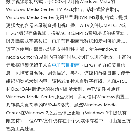
数字视频录制格式，于2008年7月随Windows Vista的
Windows Media Center TV Pack推出。该格式旨在取代
Windows Media Center使用的早期DVR-MS录制格式，提供
更强大的容器来录制直播电视广播。WTV文件以MPEG-2或
H.264编码存储视频，搭配AC-3或MPEG音频格式的多音轨，
以及隐藏式字幕数据、电子节目指南元数据和复制保护标志。
该容器使用内部目录结构支持时移功能，允许Windows
Media Center在录制内容的同时从录制开头进行播放。丰富的
元数据框架保留了来自
电子节目指南
（EPG）的详细节目信
息，包括节目名称、剧集描述、类型、评级和首播日期，便于
组织和浏览录制内容。该格式支持来自数字有线、地面ATSC
和ClearQAM调谐源的标清和高清录制。WTV文件可通过
Windows Media Center原生访问，并可使用Windows内置工
具转换为更简单的DVR-MS格式。虽然Windows Media
Center在Windows 7之后已停止更新（Windows 8中提供有
限支持），但WTV文件仍存在于个人媒体存档中，可由第三方
视频工具处理。