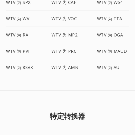
WTV 为 SPX
WTV 为 CAF
WTV 为 W64
WTV 为 WV
WTV 为 VOC
WTV 为 TTA
WTV 为 RA
WTV 为 MP2
WTV 为 OGA
WTV 为 PVF
WTV 为 PRC
WTV 为 MAUD
WTV 为 8SVX
WTV 为 AMB
WTV 为 AU
特定转换器