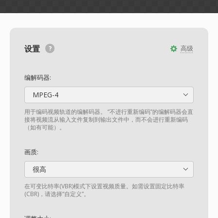
设置
高级
编解码器:
MPEG-4
用于编码视频轨道的编解码器。 “不进行重新编码”的编解码器会直
接将视频流从输入文件复制到输出文件中，而不会进行重新编码
（如有可能）。
画质:
很高
在可变比特率(VBR)模式下设置视频质量。如需设置固定比特率
(CBR)，请选择“自定义”。