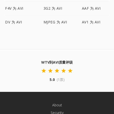
F4V 为 AVI
3G2 为 AVI
AAF 为 AVI
DV 为 AVI
MJPEG 为 AVI
AV1 为 AVI
WTV到AVI质量评级
5.0
(1票)
About
Security