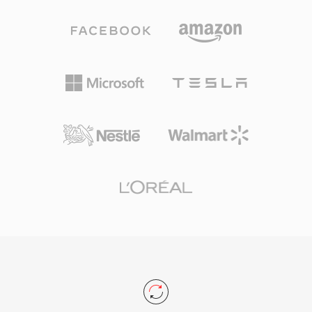
理。
这种灵活性促成了它在整个1990年代和2000年代
个人电脑上的广泛普及。一个显著特点是其简洁的
内部结构，与更复杂的现代容器相比，AVI文件在
二进制层面上相对容易编辑和处理。AVI还支持多
个音频流，可在单个文件中包含多语言内容。然
而，原始规范存在局限性，包括早期实现中2 GB
的文件大小上限，以及不原生支持可变帧率或高级
字幕格式。OpenDML扩展（AVI 2.0）通过允许文
件超出原始限制解决了大小问题。尽管已有数十年
历史，AVI仍然是最被广泛认可的多媒体格式之
一，在所有主要操作系统的媒体播放器和编辑工具
中仍获得广泛支持。