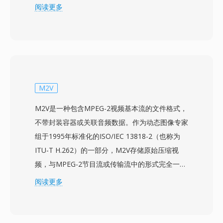
的容器来录制直播电视广播。WTV文件以MPEG-2
阅读更多
或H.264编码存储视频，搭配AC-3或MPEG音频格
式的多音轨，以及隐藏式字幕数据、电子节目指南
元数据和复制保护标志。该容器使用内部目录结构
支持时移功能，允许Windows Media Center在录
制内容的同时从录制开头进行播放。丰富的元数据
框架保留了来自电子节目指南（EPG）的详细节目
M2V
信息，包括节目名称、剧集描述、类型、评级和首
M2V是一种包含MPEG-2视频基本流的文件格式，
播日期，便于组织和浏览录制内容。该格式支持来
不带封装容器或关联音频数据。作为动态图像专家
自数字有线、地面ATSC和ClearQAM调谐源的标
组于1995年标准化的ISO/IEC 13818-2（也称为
清和高清录制。WTV文件可通过Windows Media
ITU-T H.262）的一部分，M2V存储原始压缩视
Center原生访问，并可使用Windows内置工具转
频，与MPEG-2节目流或传输流中的形式完全一
换为更简单的DVR-MS格式。虽然Windows
致，但去除了所有复用开销。这使M2V文件主要
阅读更多
Media Center在Windows 7之后已停止更新
适用于专业制作工作流，特别是DVD制作——视
（Windows 8中提供有限支持），但WTV文件仍
频和音频流需要分别准备和编码，然后再复合到最
存在于个人媒体存档中，可由第三方视频工具处
终容器格式中。M2V流支持隔行和逐行扫描模