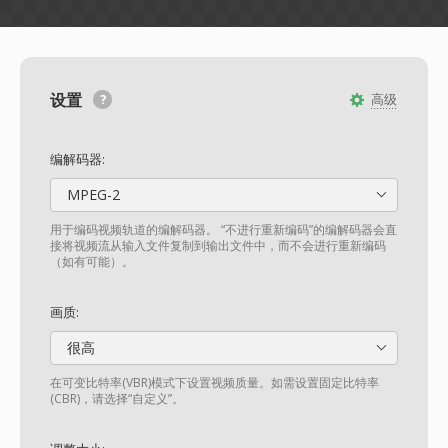
设置
高级
编解码器:
MPEG-2
用于编码视频轨道的编解码器。 “不进行重新编码”的编解码器会直
接将视频流从输入文件复制到输出文件中，而不会进行重新编码
（如有可能）。
画质:
很高
在可变比特率(VBR)模式下设置视频质量。如需设置固定比特率
(CBR)，请选择“自定义”。