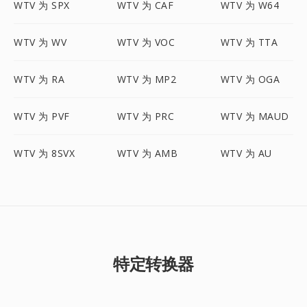
WTV 为 SPX
WTV 为 CAF
WTV 为 W64
WTV 为 WV
WTV 为 VOC
WTV 为 TTA
WTV 为 RA
WTV 为 MP2
WTV 为 OGA
WTV 为 PVF
WTV 为 PRC
WTV 为 MAUD
WTV 为 8SVX
WTV 为 AMB
WTV 为 AU
特定转换器