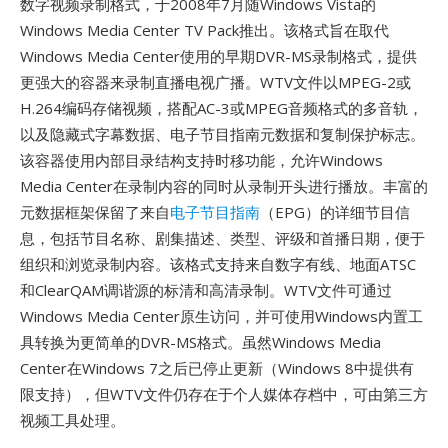
数字视频录制格式，于2008年7月随Windows Vista的
Windows Media Center TV Pack推出。该格式旨在取代
Windows Media Center使用的早期DVR-MS录制格式，提供
更强大的容器来录制直播电视广播。WTV文件以MPEG-2或
H.264编码存储视频，搭配AC-3或MPEG音频格式的多音轨，
以及隐藏式字幕数据、电子节目指南元数据和复制保护标志。
该容器使用内部目录结构支持时移功能，允许Windows
Media Center在录制内容的同时从录制开头进行播放。丰富的
元数据框架保留了来自
电子节目指南
（EPG）的详细节目信
息，包括节目名称、剧集描述、类型、评级和首播日期，便于
组织和浏览录制内容。该格式支持来自数字有线、地面ATSC
和ClearQAM调谐源的标清和高清录制。WTV文件可通过
Windows Media Center原生访问，并可使用Windows内置工
具转换为更简单的DVR-MS格式。虽然Windows Media
Center在Windows 7之后已停止更新（Windows 8中提供有
限支持），但WTV文件仍存在于个人媒体存档中，可由第三方
视频工具处理。