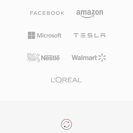
理。
式，分辨率从标清到1920x1080高清，消费内容
的比特率通常在2至15 Mbps之间，专业应用中可
达80 Mbps。帧内编码帧和预测帧的结合在压缩效
率和随机访问能力之间提供了有效平衡。由于
M2V仅包含视频而无音频或同步信息，完整播放
时需要搭配单独的音频文件。DVD制作软件通常
期望输入M2V配合AC3或LPCM音频文件，使该格
式成为专业光盘母带制作和广播准备工作流中不可
或缺的中间步骤。