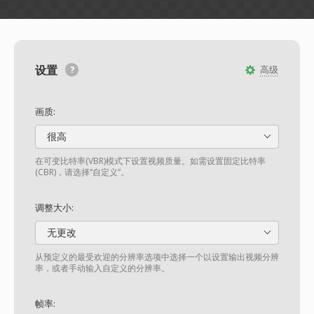
设置
高级
画质:
很高
在可变比特率(VBR)模式下设置视频质量。如需设置固定比特率
(CBR)，请选择“自定义”。
调整大小:
无更改
从预定义的最受欢迎的分辨率选项中选择一个以设置输出视频分辨
率，或者手动输入自定义的分辨率。
帧率: