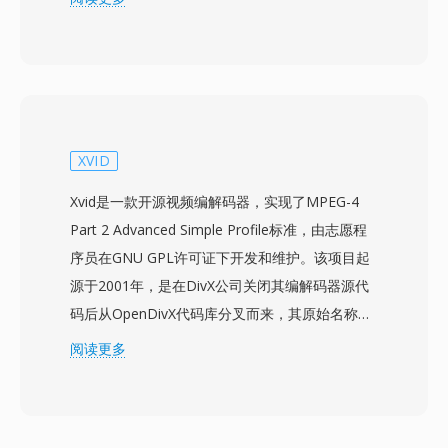
或H.264编码存储视频，搭配AC-3或MPEG音频格
式的多音轨，以及隐藏式字幕数据、电子节目指南
元数据和复制保护标志。该容器使用内部目录结构
支持时移功能，允许Windows Media Center在录
制内容的同时从录制开头进行播放。丰富的元数据
框架保留了来自电子节目指南（EPG）的详细节目
XVID
信息，包括节目名称、剧集描述、类型、评级和首
Xvid是一款开源视频编解码器，实现了MPEG-4
播日期，便于组织和浏览录制内容。该格式支持来
Part 2 Advanced Simple Profile标准，由志愿程
自数字有线、地面ATSC和ClearQAM调谐源的标
序员在GNU GPL许可证下开发和维护。该项目起
清和高清录制。WTV文件可通过Windows Media
源于2001年，是在DivX公司关闭其编解码器源代
Center原生访问，并可使用Windows内置工具转
码后从OpenDivX代码库分叉而来，其原始名称是
换为更简单的DVR-MS格式。虽然Windows
DivX的倒写，以此致敬这段历史。Xvid在2000年
阅读更多
Media Center在Windows 7之后已停止更新
代初到中期作为商业DivX编解码器的免费替代方
（Windows 8中提供有限支持），但WTV文件仍
案获得广泛采用，提供相当甚至有时更优的压缩质
存在于个人媒体存档中，可由第三方视频工具处
量而无需任何授权费用。该编解码器擅长将完整视
理。