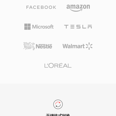
频压缩为极小的文件同时保持良好的视觉质量，使
用自适应量化、四分之一像素运动补偿、全局和局
部运动估计以及自定义量化矩阵等技术。Xvid编码
的视频通常存储在AVI容器中，但也可以封装在
MKV、MP4等其他格式中。由于两种编解码器共
享底层的MPEG-4 ASP标准，该编解码器获得了许
多支持DivX播放的独立DVD播放器和媒体设备的
认证。跨平台可用性覆盖Windows、Linux、
macOS和其他操作系统，加上完全免费和开源的
特性，使Xvid成为社区驱动视频编码的基石。虽然
H.264和更新的编解码器已在新编码领域基本取代
了MPEG-4 ASP，但Xvid仍用于与旧硬件的兼容性
需求以及旧版媒体收藏中。
无缝格式转换