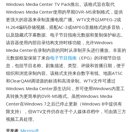
Windows Media Center TV Pack推出。该格式旨在取代
Windows Media Center使用的早期DVR-MS录制格式，提供
更强大的容器来录制直播电视广播。WTV文件以MPEG-2或
H.264编码存储视频，搭配AC-3或MPEG音频格式的多音轨，
以及隐藏式字幕数据、电子节目指南元数据和复制保护标志。
该容器使用内部目录结构支持时移功能，允许Windows
Media Center在录制内容的同时从录制开头进行播放。丰富的
元数据框架保留了来自
电子节目指南
（EPG）的详细节目信
息，包括节目名称、剧集描述、类型、评级和首播日期，便于
组织和浏览录制内容。该格式支持来自数字有线、地面ATSC
和ClearQAM调谐源的标清和高清录制。WTV文件可通过
Windows Media Center原生访问，并可使用Windows内置工
具转换为更简单的DVR-MS格式。虽然Windows Media
Center在Windows 7之后已停止更新（Windows 8中提供有
限支持），但WTV文件仍存在于个人媒体存档中，可由第三方
视频工具处理。
开发者
:
Microsoft